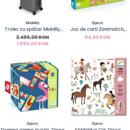
MiaMily
Djeco
Troler cu spătar MiaMily,
Joc de carti Zanimatch,
64cm, 2 în 1 - bagaj și scaun
Djeco
2.499,00 RON
84,00 RON
1.890,00 RON
pentru copii
Djeco
Djeco
Domino animo puzzle, Djeco
Abtibilduri Cai, Djeco