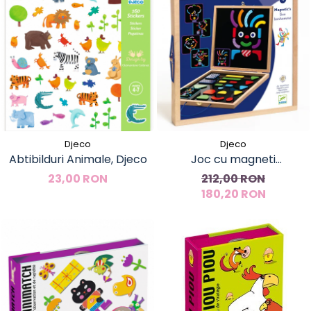
Djeco
Djeco
Abtibilduri Animale, Djeco
Joc cu magneti
Geobonhomme, Djeco
23,00 RON
212,00 RON
180,20 RON