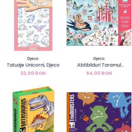
Djeco
Djeco
Tatuaje Unicorni, Djeco
Abtibilduri Taramul
fermecat, Djeco
32,00 RON
54,00 RON