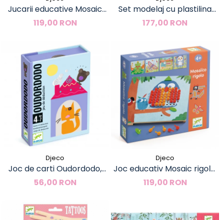
Jucarii educative Mosaic
Set modelaj cu plastilina
animo, Djeco
Culori de baza, Djeco
119,00 RON
177,00 RON
Djeco
Djeco
Joc de carti Oudordodo,
Joc educativ Mosaic rigolo,
Djeco
Djeco
56,00 RON
119,00 RON