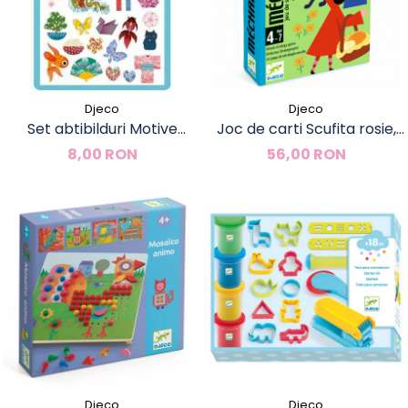
Djeco
Djeco
Set abtibilduri Motive
Joc de carti Scufita rosie,
asiatice, Djeco
Djeco
8,00 RON
56,00 RON
Djeco
Djeco