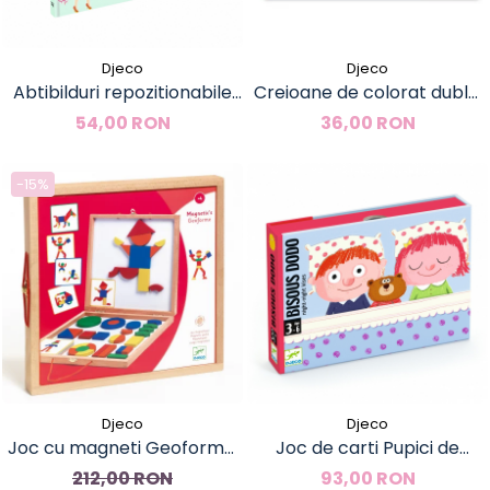
Djeco
Djeco
Abtibilduri repozitionabile
Creioane de colorat duble,
Moda, Djeco
Djeco
54,00 RON
36,00 RON
-15%
Djeco
Djeco
Joc cu magneti Geoforme,
Joc de carti Pupici de
Djeco
noapte buna, Djeco
212,00 RON
93,00 RON