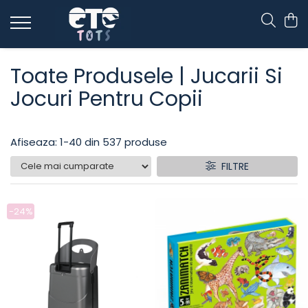
CĂRUCIOARE & SCAUNE AUTO
Toate Produsele | Jucarii Si
cărucioare YOYO
Jocuri Pentru Copii
cărucioare NUNA
cărucioare U-GROW
scaune auto pentru avion
Afiseaza:
1-
40
din
537
produse
accesorii cărucioare
FILTRE
accesorii scaun auto
accesorii scaun avion
-24%