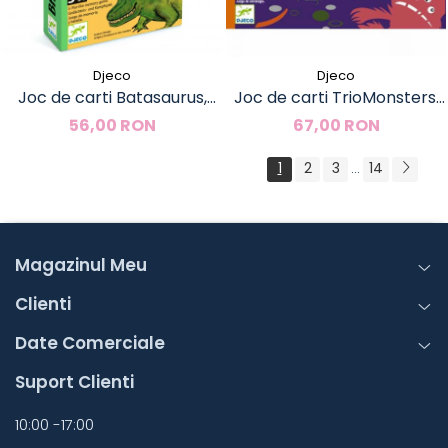
Djeco
Djeco
Joc de carti Batasaurus,
Joc de carti TrioMonsters,
Djeco
Djeco
56,00 RON
67,00 RON
1
2
3
14
...
Magazinul Meu
Clienti
Date Comerciale
Suport Clienti
10:00 -17:00