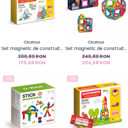
Clicstoys
Clicstoys
Set magnetic de construit-
Set magnetic de construit-
Magformers Animale, 40
Magformers, 30 piese
200,80 RON
240,80 RON
170,68 RON
piese
204,68 RON
-15%
-15%