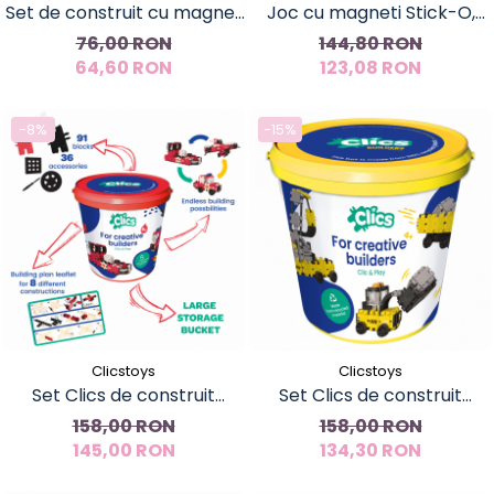
Set de construit cu magnet
Joc cu magneti Stick-O,
Spaghetteez 35 piese
Bumba
76,00 RON
144,80 RON
64,60 RON
123,08 RON
-8%
-15%
Clicstoys
Clicstoys
Set Clics de construit
Set Clics de construit
vehicule pompieri 8 in 1
vehicule de constructie 5 in
158,00 RON
158,00 RON
145,00 RON
134,30 RON
1