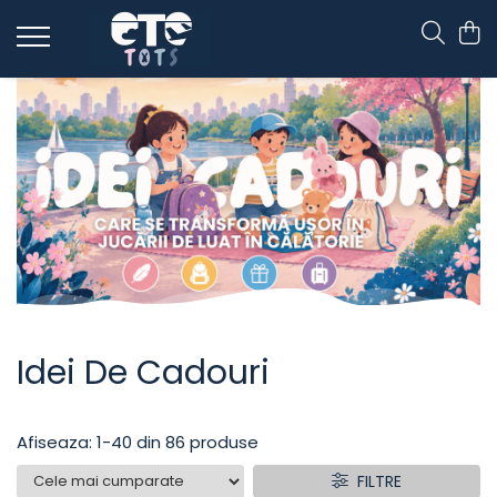
CĂRUCIOARE & SCAUNE AUTO
cărucioare YOYO
cărucioare NUNA
cărucioare U-GROW
scaune auto pentru avion
accesorii cărucioare
accesorii scaun auto
accesorii scaun avion
Idei De Cadouri
Afiseaza:
1-
40
din
86
produse
FILTRE