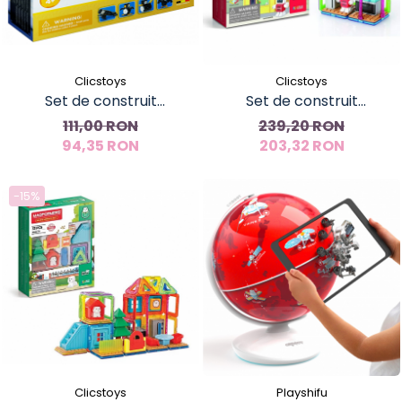
Clicstoys
Clicstoys
Set de construit
Set de construit
Clicformers- Mini Animal
Magformers- Bucatarie, 33
111,00 RON
239,20 RON
Set 30 piese
94,35 RON
203,32 RON
piese
-15%
Clicstoys
Playshifu