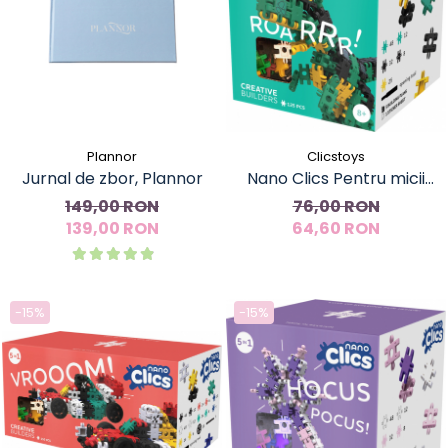
Plannor
Clicstoys
Jurnal de zbor, Plannor
Nano Clics Pentru micii
constructori creativi,
149,00 RON
76,00 RON
139,00 RON
Clicformers
64,60 RON
-15%
-15%