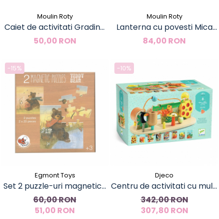
Moulin Roty
Moulin Roty
Caiet de activitati Gradina
Lanterna cu povesti Mica
mea, Moulin Roty
scoala de dans, Moulin Roty
50,00 RON
84,00 RON
-15%
-10%
Egmont Toys
Djeco
Set 2 puzzle-uri magnetice
Centru de activitati cu multi
Ursuletul de plus, Egmont
sunete, Djeco
60,00 RON
342,00 RON
51,00 RON
Toys
307,80 RON