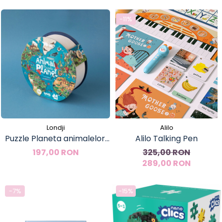
-11%
Londji
Alilo
Puzzle Planeta animalelor,
Alilo Talking Pen
Londji
197,00 RON
325,00 RON
289,00 RON
-7%
-15%