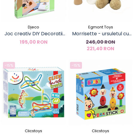
Djeco
Egmont Toys
Joc creativ DIY Decoratii
Morrisette - ursuletul cu
din flori naturale, Djeco
valiza, Egmont Toys
195,00 RON
246,00 RON
221,40 RON
-15%
-15%
Clicstoys
Clicstoys