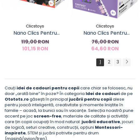
Clicstoys
Clicstoys
Nano Clics Pentru
Nano Clics Pentru
constructori creativi 250
constructii fantastice,
119,00 RON
76,00 RON
piese, Clicformers
101,15 RON
Clicformers
64,60 RON
1
2
3
Cauți
idei de cadouri pentru copii
care chiar se folosesc, nu
doar „arată bine” în poze? În categoria
Idei de cadouri
de pe
Ototots.ro
găsești în principal
jucării pentru copii
alese
pentru joacă inteligentă, creativitate și momente liniștite în
familie – acasă, la bunici sau în vacanțe. Selecția noastră pune
accent pe joc
screen-free
, materiale de calitate și activități
care țin copiii ocupați în mod natural:
jucării educative
, jocuri
de logică, seturi creative, construcții, opțiuni
Montessori-
inspirate
, STEM și jucării potrivite pentru drum
(mașină/avion/tren).