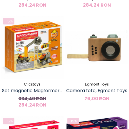
284,24 RON
284,24 RON
interventie
-15%
Clicstoys
Egmont Toys
Set magnetic Magformers,
Camera foto, Egmont Toys
Uimitorul set de construit
334,40 RON
76,00 RON
284,24 RON
pe santier
-15%
-15%