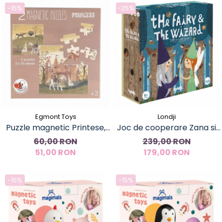
-15%
-25%
Egmont Toys
Londji
Puzzle magnetic Printese,
Joc de cooperare Zana si
Egmont Toys
vrajitorul, Londji
60,00 RON
239,00 RON
51,00 RON
179,00 RON
-15%
-15%