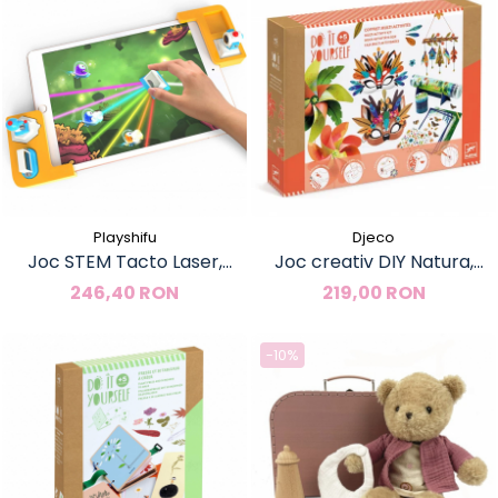
Playshifu
Djeco
Joc STEM Tacto Laser,
Joc creativ DIY Natura,
PlayShifu
Djeco
246,40 RON
219,00 RON
-10%