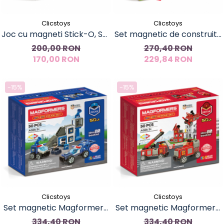
Clicstoys
Clicstoys
Joc cu magneti Stick-O, Set
Set magnetic de construit-
de baza cu 20 piese
Set de baza Magformers,
200,00 RON
270,40 RON
170,00 RON
229,84 RON
30 piese
-15%
-15%
Clicstoys
Clicstoys
Set magnetic Magformers,
Set magnetic Magformers,
Uimitorul set de politie
Uimitorul set cu vehicule de
334,40 RON
334,40 RON