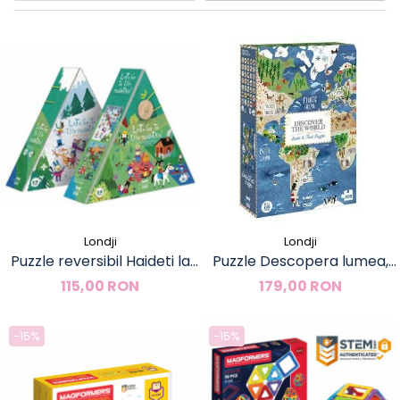
Londji
Londji
Puzzle reversibil Haideti la
Puzzle Descopera lumea,
munte!, Londji
Londji
115,00 RON
179,00 RON
-15%
-15%