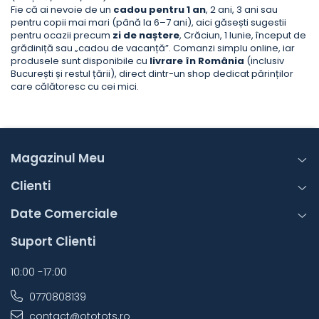
Fie că ai nevoie de un
cadou pentru 1 an
, 2 ani, 3 ani sau
pentru copii mai mari (până la 6–7 ani), aici găsești sugestii
pentru ocazii precum
zi de naștere
, Crăciun, 1 Iunie, început de
grădiniță sau „cadou de vacanță”. Comanzi simplu online, iar
produsele sunt disponibile cu
livrare în România
(inclusiv
București și restul țării), direct dintr-un shop dedicat părinților
care călătoresc cu cei mici.
Magazinul Meu
Clienti
Date Comerciale
Suport Clienti
10:00 -17:00
0770808139
contact@ototots.ro