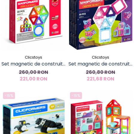
Clicstoys
Clicstoys
Set magnetic de construit-
Set magnetic de construit-
Magformers Basic Plus 30
Magformers Inspire, 30
260,00 RON
260,80 RON
221,00 RON
set
221,68 RON
piese
-15%
-15%