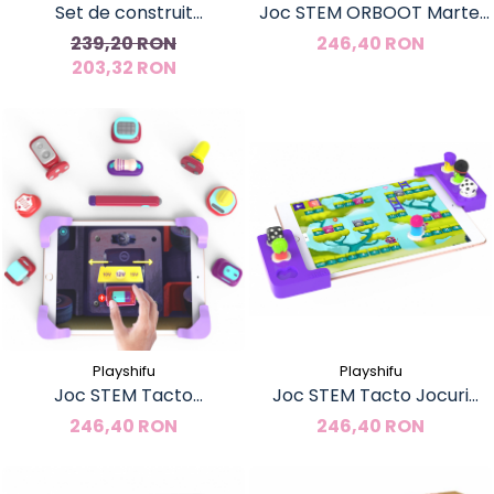
Set de construit
Joc STEM ORBOOT Marte,
Magformers- Casa Milo, 33
Playshifu
239,20 RON
246,40 RON
203,32 RON
piese
Playshifu
Playshifu
Joc STEM Tacto
Joc STEM Tacto Jocuri
Electronics, PlayShifu
clasice, PlayShifu
246,40 RON
246,40 RON