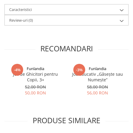
Caracteristici
Review-uri
(0)
RECOMANDARI
Funlandia
Funlandia
-4%
-3%
Joc de Ghicitori pentru
Joc educativ „Găsește sau
Copii, 3+
Numește”
52,00 RON
58,00 RON
50,00 RON
56,00 RON
PRODUSE SIMILARE