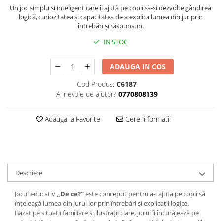
Un joc simplu și inteligent care îi ajută pe copii să-și dezvolte gândirea
logică, curiozitatea și capacitatea de a explica lumea din jur prin
întrebări și răspunsuri.
IN STOC
ADAUGA IN COS
Cod Produs:
C6187
Ai nevoie de ajutor?
0770808139
Adauga la Favorite
Cere informatii
Descriere
Jocul educativ
„De ce?”
este conceput pentru a-i ajuta pe copii să
înțeleagă lumea din jurul lor prin întrebări și explicații logice.
Bazat pe situații familiare și ilustrații clare, jocul îi încurajează pe