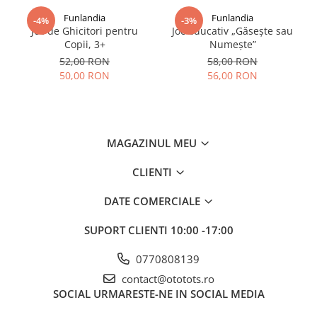
Funlandia
Funlandia
-4%
-3%
Joc de Ghicitori pentru
Joc educativ „Găsește sau
Copii, 3+
Numește”
52,00 RON
58,00 RON
50,00 RON
56,00 RON
MAGAZINUL MEU
CLIENTI
DATE COMERCIALE
SUPORT CLIENTI
10:00 -17:00
0770808139
contact@ototots.ro
SOCIAL
URMARESTE-NE IN SOCIAL MEDIA