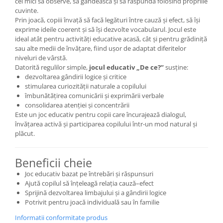
cei mici să observe, să gândească și să răspundă folosind propriile
cuvinte.
Prin joacă, copiii învață să facă legături între cauză și efect, să își
exprime ideile coerent și să își dezvolte vocabularul. Jocul este
ideal atât pentru activități educative acasă, cât și pentru grădiniță
sau alte medii de învățare, fiind ușor de adaptat diferitelor
niveluri de vârstă.
Datorită regulilor simple,
jocul educativ „De ce?”
susține:
dezvoltarea gândirii logice și critice
stimularea curiozității naturale a copilului
îmbunătățirea comunicării și exprimării verbale
consolidarea atenției și concentrării
Este un joc educativ pentru copii care încurajează dialogul,
învățarea activă și participarea copilului într-un mod natural și
plăcut.
Beneficii cheie
Joc educativ bazat pe întrebări și răspunsuri
Ajută copilul să înțeleagă relația cauză–efect
Sprijină dezvoltarea limbajului și a gândirii logice
Potrivit pentru joacă individuală sau în familie
Informatii conformitate produs