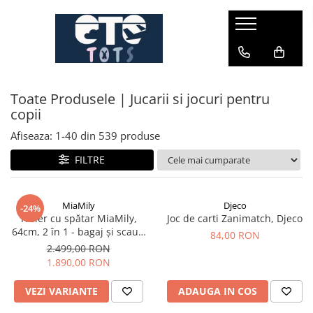
CĂRUCIOARE & SCAUNE AUTO
cărucioare YOYO
Toate Produsele | Jucarii si jocuri pentru
cărucioare NUNA
copii
cărucioare U-GROW
Afiseaza:
1-
40
din
539
produse
scaune auto pentru avion
FILTRE
accesorii cărucioare
accesorii scaun auto
accesorii scaun avion
MiaMily
Djeco
-24%
Troler cu spătar MiaMily,
Joc de carti Zanimatch, Djeco
64cm, 2 în 1 - bagaj și scaun
84,00 RON
pentru copii
2.499,00 RON
1.890,00 RON
VEZI VARIANTE
ADAUGA IN COS