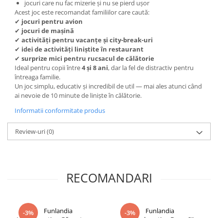
jocuri care nu fac mizerie și nu se pierd ușor
Acest joc este recomandat familiilor care caută:
✔
jocuri pentru avion
✔
jocuri de mașină
✔
activități pentru vacanțe și city-break-uri
✔
idei de activități liniștite în restaurant
✔
surprize mici pentru rucsacul de călătorie
Ideal pentru copii între
4 și 8 ani
, dar la fel de distractiv pentru
întreaga familie.
Un joc simplu, educativ și incredibil de util — mai ales atunci când
ai nevoie de 10 minute de liniște în călătorie.
Informatii conformitate produs
Review-uri
(0)
RECOMANDARI
Funlandia
Funlandia
-3%
-3%