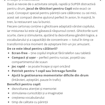
Dacă ai nevoie de o activitate simplă, rapidă și SUPER distractivă
pentru drum,
Jocul de Ghicitori pentru Copii
este exact ce
cauți. Conceput special pentru părinții care călătoresc cu cei mici,
acest set compact devine ajutorul perfect în avion, în mașină, în
tren, la restaurant sau la bunici.
Fiecare cartonaș conține o ghicitoare adaptată vârstei copilului,
iar misiunea lui este să găsească răspunsul corect. Ghicitorile sunt
scurte, clare și stimulante, ajutând la dezvoltarea gândirii logice, a
vocabularului și a capacității de concentrare — totul în timp ce
transformă orice moment de așteptare într-un joc amuzant.
De ce este ideal pentru călătorii?
Ecran-free
– ține copilul implicat fără telefon sau tabletă
Compact și ușor
– perfect pentru rucsac, poșetă sau
compartimentul de scaun
Joc rapid
– se poate începe și opri oricând
Potrivit pentru 1 copil sau întreaga familie
Ajută la gestionarea momentelor dificile din drum
(întârzieri, așteptări, pauze în trafic)
Beneficii pentru copil:
dezvoltarea atenției și memoriei
stimularea curiozității și a imaginației
creșterea vocabularului
timp de calitate cu părinții