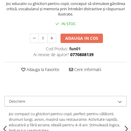
Joc educativ cu ghicitori pentru copii, conceput să stimuleze gândirea
critică, vocabularul și memoria prin întrebări distractive și răspunsuri
ilustrate.
IN STOC
ADAUGA IN COS
Cod Produs:
fun01
Ai nevoie de ajutor?
0770808139
Adauga la Favorite
Cere informatii
Descriere
Joc compact cu ghicitori pentru copii, perfect pentru călătorii,
drumuri lungi, avion, mașină sau restaurante. Activitate rapidă,
educativă și fără ecrane, ideală pentru 4–8 ani. Stimulează logica,
limbajul și creativitatea.