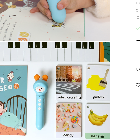
d
c
j
C