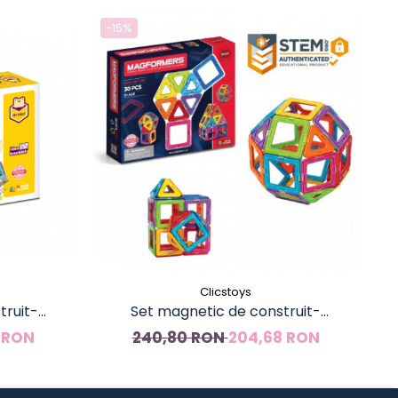
-15%
-
Clicstoys
truit-
Set magnetic de construit-
Jo
0 piese
Magformers, 30 piese
 RON
240,80 RON
204,68 RON