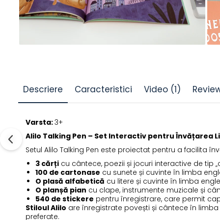
Descriere
Caracteristici
Video
(1)
Revie
Varsta:
3+
Alilo Talking Pen – Set Interactiv pentru Învățarea L
Setul Alilo Talking Pen este proiectat pentru a facilita 
3 cărți
cu cântece, poezii și jocuri interactive de tip 
100 de cartonase
cu sunete și cuvinte în limba eng
O plasă alfabetică
cu litere și cuvinte în limba engl
O planșă pian
cu clape, instrumente muzicale și câ
540 de stickere
pentru înregistrare, care permit capt
Stiloul Alilo
are înregistrate povești și cântece în limb
preferate.