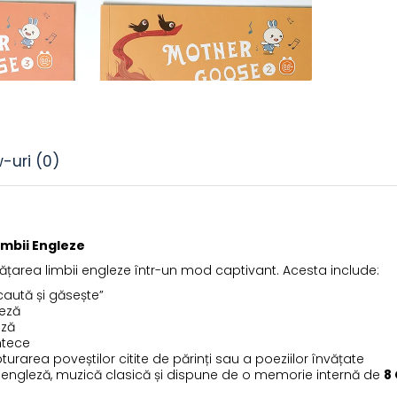
w-uri
(0)
imbii Engleze
învățarea limbii engleze într-un mod captivant. Acesta include:
„caută și găsește”
leză
eză
ntece
urarea poveștilor citite de părinți sau a poeziilor învățate
a engleză, muzică clasică și dispune de o memorie internă de
8