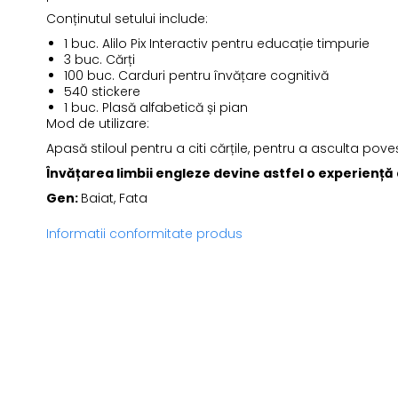
Conținutul setului include:
1 buc. Alilo Pix Interactiv pentru educație timpurie
3 buc. Cărți
100 buc. Carduri pentru învățare cognitivă
540 stickere
1 buc. Plasă alfabetică și pian
Mod de utilizare:
Apasă stiloul pentru a citi cărțile, pentru a asculta poveșt
Învățarea limbii engleze devine astfel o experiență d
Gen:
Baiat, Fata
Informatii conformitate produs