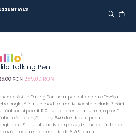
ESSENTIALS
lilo Talking Pen
289,00 RON
25,00 RON
scoperă Alilo Talking Pen, setul perfect pentru a învăța
imba engleză într-un mod distractiv! Acesta include 3 cărți
u cântece și poezii, 100 de cartonase cu sunete, o plasă
fabetică, o planșă pian și 540 de stickere pentru
registrare. Stiloul interactiv are povești și melodii în limba
ngleză, precum și o memorie de 8 GB pentru