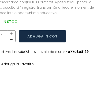
escărcarea conținutului preferat. Apasă stiloul pentru a
iti, asculta și înregistra, transformând fiecare moment de
oacă într-o oportunitate educativă!
IN STOC
ADAUGA IN COS
od Produs:
C5278
Ai nevoie de ajutor?
0770808139
Adauga la Favorite