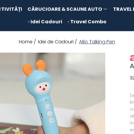
CTIVITĂȚI
CĂRUCIOARE & SCAUNE AUTO
TRAVEL 
◦ Idei Cadouri
◦ Travel Combo
Home /
Idei de Cadouri /
Alilo Talking Pen
A
3
De
l
c
al
în
e