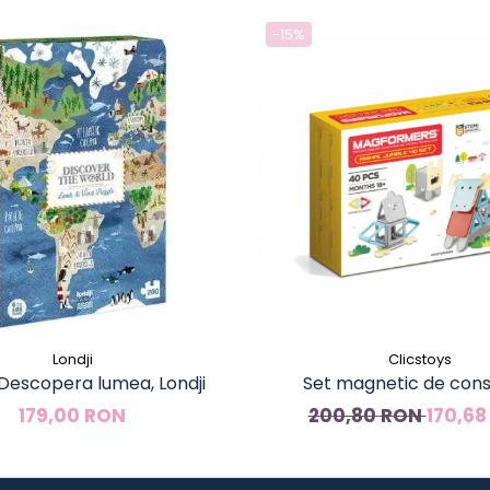
-15%
Londji
Clicstoys
 Descopera lumea, Londji
Set magnetic de cons
Magformers Animale, 4
179,00 RON
200,80 RON
170,68