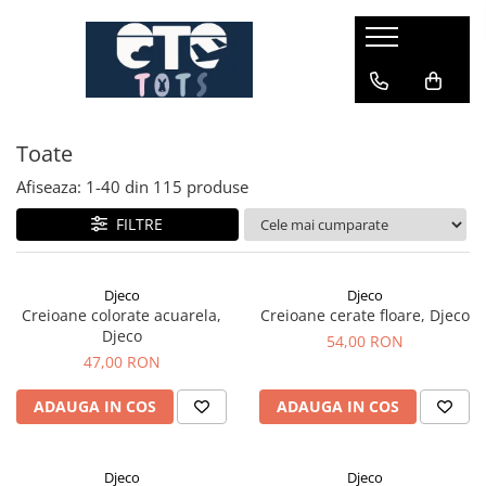
CĂRUCIOARE & SCAUNE AUTO
cărucioare YOYO
Toate
cărucioare NUNA
cărucioare U-GROW
Afiseaza:
1-
40
din
115
produse
scaune auto pentru avion
FILTRE
accesorii cărucioare
accesorii scaun auto
Djeco
Djeco
Creioane colorate acuarela,
Creioane cerate floare, Djeco
accesorii scaun avion
Djeco
54,00 RON
47,00 RON
ADAUGA IN COS
ADAUGA IN COS
Djeco
Djeco