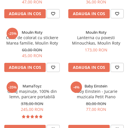
47,00 RON
36,00 RON
ADAUGA IN COS
ADAUGA IN COS
Moulin Roty
Moulin Roty
-25%
Carte de colorat cu stickere
Lanterna cu povesti
Marea familie, Moulin Roty
Minouchkas, Moulin Roty
60,00 RON
173,00 RON
45,00 RON
ADAUGA IN COS
ADAUGA IN COS
MamaToyz
Baby Einstein
-35%
-4%
Garaj mașinuțe, 100% din
Baby Einstein - Jucarie
lemn, parcare portabilă
muzicala Petit Piano
378,00 RON
80,00 RON
245,00 RON
77,00 RON