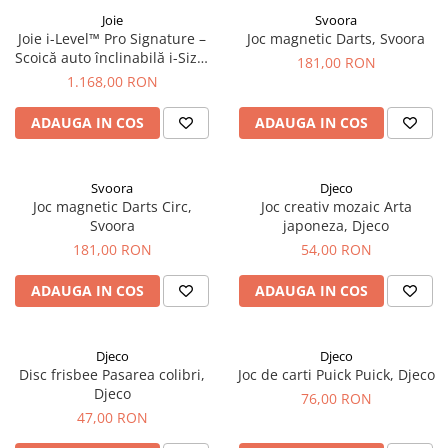
Joie
Svoora
Joie i-Level™ Pro Signature –
Joc magnetic Darts, Svoora
Scoică auto înclinabilă i-Size,
181,00 RON
40–87 cm, certificare R129,
1.168,00 RON
evergreen
ADAUGA IN COS
ADAUGA IN COS
Svoora
Djeco
Joc magnetic Darts Circ,
Joc creativ mozaic Arta
Svoora
japoneza, Djeco
181,00 RON
54,00 RON
ADAUGA IN COS
ADAUGA IN COS
Djeco
Djeco
Disc frisbee Pasarea colibri,
Joc de carti Puick Puick, Djeco
Djeco
76,00 RON
47,00 RON