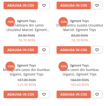
ADAUGA IN COS
ADAUGA IN COS
Egmont Toys
Egmont Toys
-10%
-10%
Zornăitoare din Lemn
Clips pentru suzeta Ursuletul
Ursuletul Marcel, Egmont
Marcel, Egmont Toys
Toys
83,00 RON
83,00 RON
74,70 RON
74,70 RON
ADAUGA IN COS
ADAUGA IN COS
Egmont Toys
Egmont Toys
-10%
-10%
Mica girafa Leoni din bumbac
Girafa Leoni din bumbac
organic, Egmont Toys
organic, Egmont Toys
137,00 RON
184,00 RON
123,30 RON
165,60 RON
ADAUGA IN COS
ADAUGA IN COS