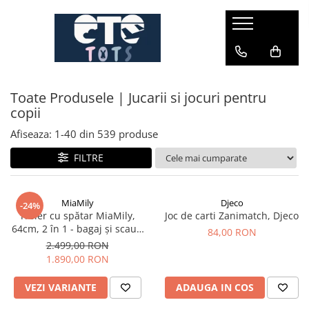
CĂRUCIOARE & SCAUNE AUTO
cărucioare YOYO
Toate Produsele | Jucarii si jocuri pentru
cărucioare NUNA
copii
cărucioare U-GROW
Afiseaza:
1-
40
din
539
produse
scaune auto pentru avion
FILTRE
accesorii cărucioare
accesorii scaun auto
accesorii scaun avion
MiaMily
Djeco
-24%
Troler cu spătar MiaMily,
Joc de carti Zanimatch, Djeco
64cm, 2 în 1 - bagaj și scaun
84,00 RON
pentru copii
2.499,00 RON
1.890,00 RON
VEZI VARIANTE
ADAUGA IN COS