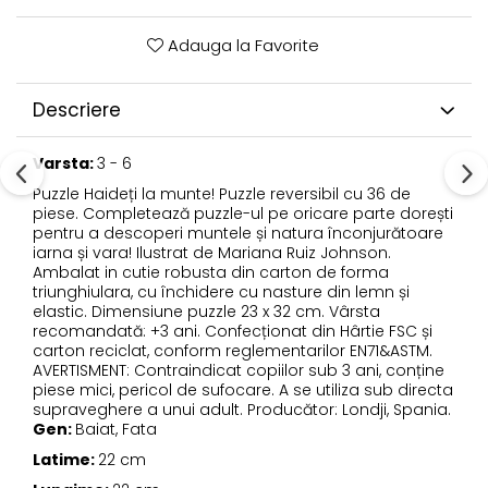
Adauga la Favorite
Descriere
Varsta:
3 - 6
Puzzle Haideți la munte! Puzzle reversibil cu 36 de
piese. Completează puzzle-ul pe oricare parte dorești
pentru a descoperi muntele și natura înconjurătoare
iarna și vara! Ilustrat de Mariana Ruiz Johnson.
Ambalat in cutie robusta din carton de forma
triunghiulara, cu închidere cu nasture din lemn și
elastic. Dimensiune puzzle 23 x 32 cm. Vârsta
recomandată: +3 ani. Confecționat din Hârtie FSC și
carton reciclat, conform reglementarilor EN71&ASTM.
AVERTISMENT: Contraindicat copiilor sub 3 ani, conține
piese mici, pericol de sufocare. A se utiliza sub directa
supraveghere a unui adult. Producător: Londji, Spania.
Gen:
Baiat, Fata
Latime:
22 cm