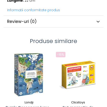
Lungime:
22 cm
Informatii conformitate produs
Review-uri
(0)
Produse similare
-15%
Londji
Clicstoys