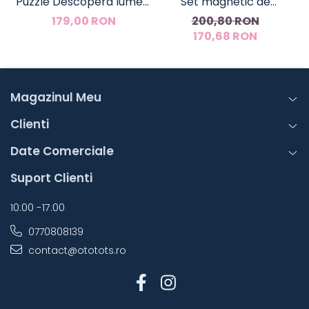
Puzzle Descopera lumea,
Set magnetic de
Londji
construit- Magformers
c
179,00 RON
200,80 RON
Animale, 40 piese
170,68 RON
Magazinul Meu
Clienti
Date Comerciale
Suport Clienti
10:00 -17:00
0770808139
contact@ototots.ro