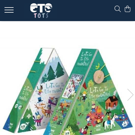
CĂRUCIOARE & SCAUNE AUTO
cărucioare YOYO
cărucioare NUNA
cărucioare U-GROW
scaune auto pentru avion
accesorii cărucioare
accesorii scaun auto
accesorii scaun avion