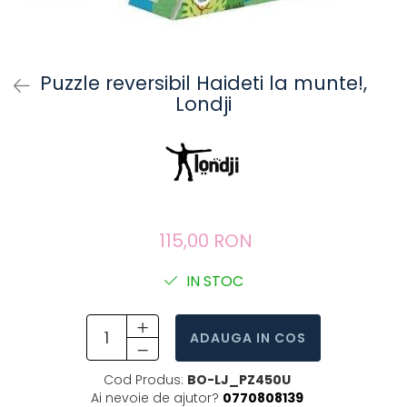
Puzzle reversibil Haideti la munte!,
Londji
115,00 RON
IN STOC
ADAUGA IN COS
Cod Produs:
BO-LJ_PZ450U
Ai nevoie de ajutor?
0770808139