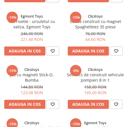
Egmont Toys
Clicstoys
-10%
-15%
Morrisette - ursuletul cu
Set de construit cu magnet
valiza, Egmont Toys
Spaghetteez 35 piese
246,00 RON
76,00 RON
221,40 RON
64,60 RON
ADAUGA IN COS
ADAUGA IN COS
Clicstoys
Clicstoys
-15%
-8%
Joc cu magneti Stick-O,
Set Clics de construit vehicule
Bumba
pompieri 8 in 1
144,80 RON
158,00 RON
123,08 RON
145,00 RON
ADAUGA IN COS
ADAUGA IN COS
Clicstoys
Egmont Toys
-15%
-15%