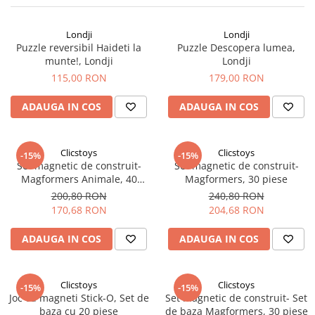
Londji
Londji
Puzzle reversibil Haideti la
Puzzle Descopera lumea,
munte!, Londji
Londji
115,00 RON
179,00 RON
ADAUGA IN COS
ADAUGA IN COS
Clicstoys
Clicstoys
-15%
-15%
Set magnetic de construit-
Set magnetic de construit-
Magformers Animale, 40
Magformers, 30 piese
piese
200,80 RON
240,80 RON
170,68 RON
204,68 RON
ADAUGA IN COS
ADAUGA IN COS
Clicstoys
Clicstoys
-15%
-15%
Joc cu magneti Stick-O, Set de
Set magnetic de construit- Set
baza cu 20 piese
de baza Magformers, 30 piese