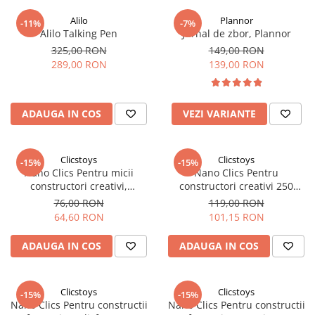
Alilo
Plannor
-11%
-7%
Alilo Talking Pen
Jurnal de zbor, Plannor
325,00 RON
149,00 RON
289,00 RON
139,00 RON
ADAUGA IN COS
VEZI VARIANTE
Clicstoys
Clicstoys
-15%
-15%
Nano Clics Pentru micii
Nano Clics Pentru
constructori creativi,
constructori creativi 250
Clicformers
piese, Clicformers
76,00 RON
119,00 RON
64,60 RON
101,15 RON
ADAUGA IN COS
ADAUGA IN COS
Clicstoys
Clicstoys
-15%
-15%
Nano Clics Pentru constructii
Nano Clics Pentru constructii