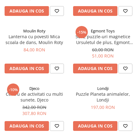
ADAUGA IN COS
ADAUGA IN COS
Moulin Roty
Egmont Toys
-15%
Lanterna cu povesti Mica
Set 2 puzzle-uri magnetice
scoala de dans, Moulin Roty
Ursuletul de plus, Egmont
Toys
84,00 RON
60,00 RON
51,00 RON
ADAUGA IN COS
ADAUGA IN COS
Djeco
Londji
-10%
Centru de activitati cu multi
Puzzle Planeta animalelor,
sunete, Djeco
Londji
342,00 RON
197,00 RON
307,80 RON
ADAUGA IN COS
ADAUGA IN COS