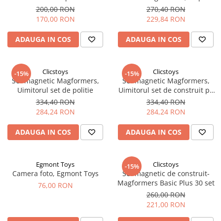
200,00 RON
270,40 RON
170,00 RON
229,84 RON
ADAUGA IN COS
ADAUGA IN COS
Clicstoys
Clicstoys
-15%
-15%
Set magnetic Magformers,
Set magnetic Magformers,
Uimitorul set de politie
Uimitorul set de construit pe
santier
334,40 RON
334,40 RON
284,24 RON
284,24 RON
ADAUGA IN COS
ADAUGA IN COS
Egmont Toys
Clicstoys
-15%
Camera foto, Egmont Toys
Set magnetic de construit-
Magformers Basic Plus 30 set
76,00 RON
260,00 RON
221,00 RON