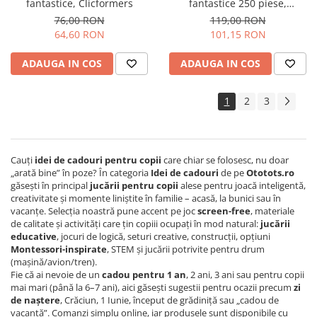
fantastice, Clicformers
fantastice 250 piese,
Clicformers
76,00 RON
119,00 RON
64,60 RON
101,15 RON
ADAUGA IN COS
ADAUGA IN COS
1
2
3
Cauți
idei de cadouri pentru copii
care chiar se folosesc, nu doar
„arată bine” în poze? În categoria
Idei de cadouri
de pe
Ototots.ro
găsești în principal
jucării pentru copii
alese pentru joacă inteligentă,
creativitate și momente liniștite în familie – acasă, la bunici sau în
vacanțe. Selecția noastră pune accent pe joc
screen-free
, materiale
de calitate și activități care țin copiii ocupați în mod natural:
jucării
educative
, jocuri de logică, seturi creative, construcții, opțiuni
Montessori-inspirate
, STEM și jucării potrivite pentru drum
(mașină/avion/tren).
Fie că ai nevoie de un
cadou pentru 1 an
, 2 ani, 3 ani sau pentru copii
mai mari (până la 6–7 ani), aici găsești sugestii pentru ocazii precum
zi
de naștere
, Crăciun, 1 Iunie, început de grădiniță sau „cadou de
vacanță”. Comanzi simplu online, iar produsele sunt disponibile cu