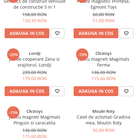
Set Clics de construit vehicule
Puzzle magnetic Printese,
de constructie 5 in 1
Egmont Toys
158,00 RON
60,00 RON
134,30 RON
51,00 RON
ADAUGA IN COS
ADAUGA IN COS
Londji
Clicstoys
-25%
-15%
Joc de cooperare Zana si
Joc cu magneti Magimals
vrajitorul, Londji
Ferma
239,00 RON
136,00 RON
179,00 RON
115,60 RON
ADAUGA IN COS
ADAUGA IN COS
Clicstoys
Moulin Roty
-15%
Joc cu magneti Magimals
Caiet de activitati Gradina
Pinguin si caracatita
mea, Moulin Roty
136,00 RON
50,00 RON
115,60 RON