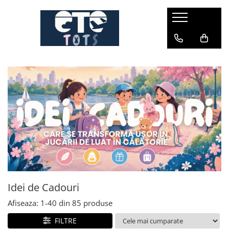
CĂRUCIOARE & SCAUNE AUTO
cărucioare YOYO
cărucioare NUNA
cărucioare U-GROW
scaune auto pentru avion
accesorii cărucioare
accesorii scaun auto
accesorii scaun avion
Idei de Cadouri
Afiseaza:
1-
40
din
85
produse
FILTRE