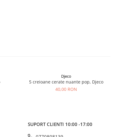
Djeco
-10%
o
5 creioane cerate nuante pop, Djeco
Papusa d
40,00 RON
8
SUPORT CLIENTI
10:00 -17:00
0770808139