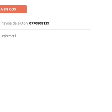
A IN COS
i nevoie de ajutor?
0770808139
informatii