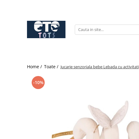
CĂRUCIOARE & SCAUNE AUTO
cărucioare YOYO
cărucioare NUNA
cărucioare U-GROW
scaune auto pentru avion
Home /
Toate /
Jucarie senzoriala bebe Lebada cu activitat
accesorii cărucioare
accesorii scaun auto
-10%
accesorii scaun avion