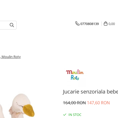
0770808139
0,00
i, Moulin Roty
Jucarie senzoriala bebe
164,00 RON
147,60 RON
IN STOC