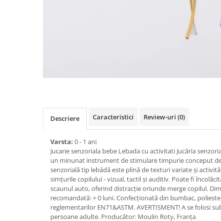
Caracteristici
Review-uri
(0)
Descriere
Varsta:
0 - 1 ani
Jucarie senzoriala bebe Lebada cu activitati Jucăria senzori
un minunat instrument de stimulare timpurie conceput de 
senzorială tip lebădă este plină de texturi variate și activit
simțurile copilului - vizual, tactil și auditiv. Poate fi încolă
scaunul auto, oferind distracție oriunde merge copilul. Di
recomandată: + 0 luni. Confecţionată din bumbac, poliester
reglementarilor EN71&ASTM. AVERTISMENT! A se folosi sub
persoane adulte. Producător: Moulin Roty, Franța