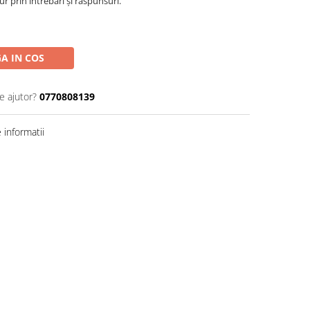
r prin întrebări și răspunsuri.
A IN COS
e ajutor?
0770808139
informatii