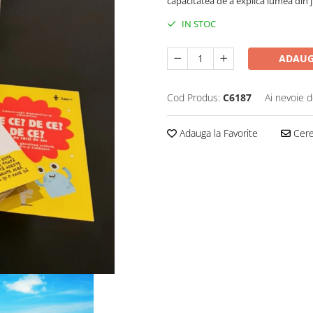
capacitatea de a explica lumea din ju
IN STOC
ADAUG
Cod Produs:
C6187
Ai nevoie d
Adauga la Favorite
Cere 