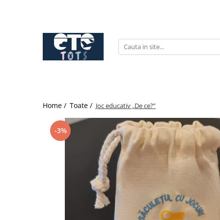
CĂRUCIOARE & SCAUNE AUTO
cărucioare YOYO
cărucioare NUNA
cărucioare U-GROW
scaune auto pentru avion
Home /
Toate /
Joc educativ „De ce?”
accesorii cărucioare
accesorii scaun auto
-3%
accesorii scaun avion