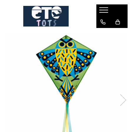
CĂRUCIOARE & SCAUNE AUTO
cărucioare YOYO
cărucioare NUNA
cărucioare U-GROW
scaune auto pentru avion
accesorii cărucioare
accesorii scaun auto
accesorii scaun avion