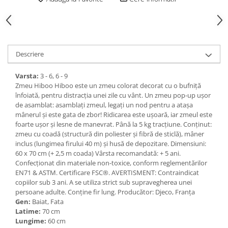
Descriere
Varsta:
3 - 6, 6 - 9
Zmeu Hiboo Hiboo este un zmeu colorat decorat cu o bufniță
înfoiată, pentru distracția unei zile cu vânt. Un zmeu pop-up ușor
de asamblat: asamblați zmeul, legați un nod pentru a atașa
mânerul și este gata de zbor! Ridicarea este ușoară, iar zmeul este
foarte ușor și lesne de manevrat. Până la 5 kg tracțiune. Conținut:
zmeu cu coadă (structură din poliester și fibră de sticlă), mâner
inclus (lungimea firului 40 m) și husă de depozitare. Dimensiuni:
60 x 70 cm (+ 2,5 m coada) Vârsta recomandată: + 5 ani.
Confecționat din materiale non-toxice, conform reglementărilor
EN71 & ASTM. Certificare FSC®. AVERTISMENT: Contraindicat
copiilor sub 3 ani. A se utiliza strict sub supravegherea unei
persoane adulte. Conține fir lung. Producător: Djeco, Franța
Gen:
Baiat, Fata
Latime:
70 cm
Lungime:
60 cm