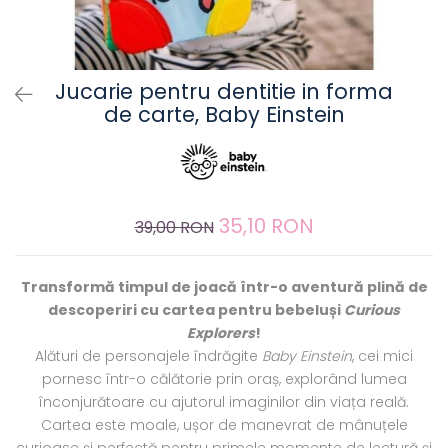
Jucarie pentru dentitie in forma
de carte, Baby Einstein
35,10 RON
39,00 RON
Transformă timpul de joacă într-o aventură plină de
descoperiri cu cartea pentru bebeluși
Curious
Explorers
!
Alături de personajele îndrăgite
Baby Einstein
, cei mici
pornesc într-o călătorie prin oraș, explorând lumea
înconjurătoare cu ajutorul imaginilor din viața reală.
Cartea este moale, ușor de manevrat de mânuțele
curioase și perfectă pentru primele momente de lectură și