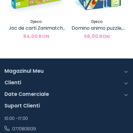
Djeco
Djeco
Joc de carti Zanimatch,
Domino animo puzzle,
Djeco
Djeco
84,00 RON
56,00 RON
Magazinul Meu
Clienti
Date Comerciale
Suport Clienti
10:00 -17:00
0770808139