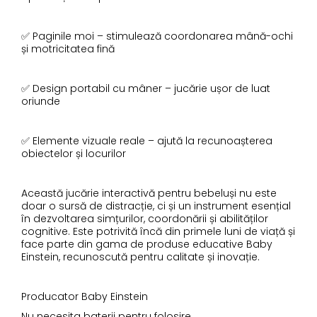
✅ Paginile moi – stimulează coordonarea mână-ochi
și motricitatea fină
✅ Design portabil cu mâner – jucărie ușor de luat
oriunde
✅ Elemente vizuale reale – ajută la recunoașterea
obiectelor și locurilor
Această jucărie interactivă pentru bebeluși nu este
doar o sursă de distracție, ci și un instrument esențial
în dezvoltarea simțurilor, coordonării și abilităților
cognitive. Este potrivită încă din primele luni de viață și
face parte din gama de produse educative Baby
Einstein, recunoscută pentru calitate și inovație.
Producator Baby Einstein
Nu necesita baterii pentru folosire