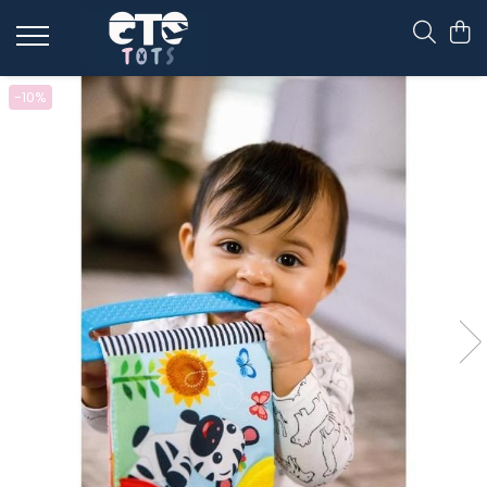
CĂRUCIOARE & SCAUNE AUTO
-10%
cărucioare YOYO
cărucioare NUNA
cărucioare U-GROW
scaune auto pentru avion
accesorii cărucioare
accesorii scaun auto
accesorii scaun avion