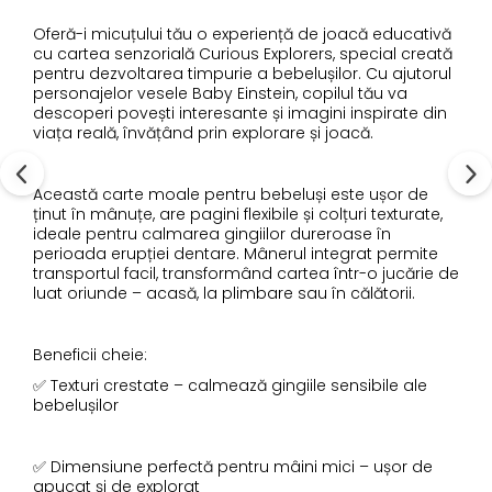
Oferă-i micuțului tău o experiență de joacă educativă
cu cartea senzorială Curious Explorers, special creată
pentru dezvoltarea timpurie a bebelușilor. Cu ajutorul
personajelor vesele Baby Einstein, copilul tău va
descoperi povești interesante și imagini inspirate din
viața reală, învățând prin explorare și joacă.
Această carte moale pentru bebeluși este ușor de
ținut în mânuțe, are pagini flexibile și colțuri texturate,
ideale pentru calmarea gingiilor dureroase în
perioada erupției dentare. Mânerul integrat permite
transportul facil, transformând cartea într-o jucărie de
luat oriunde – acasă, la plimbare sau în călătorii.
Beneficii cheie:
✅ Texturi crestate – calmează gingiile sensibile ale
bebelușilor
✅ Dimensiune perfectă pentru mâini mici – ușor de
apucat și de explorat