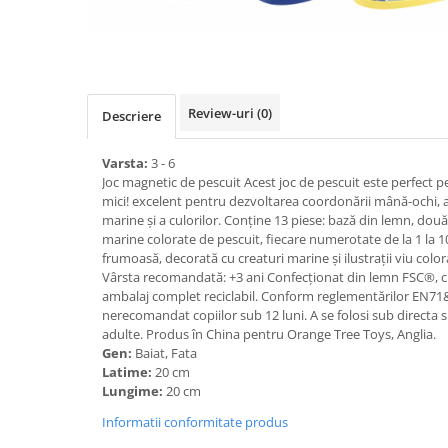
Review-uri
(0)
Descriere
Varsta:
3 - 6
Joc magnetic de pescuit Acest joc de pescuit este perfect p
mici! excelent pentru dezvoltarea coordonării mână-ochi, a
marine și a culorilor. Conține 13 piese: bază din lemn, două
marine colorate de pescuit, fiecare numerotate de la 1 la 10
frumoasă, decorată cu creaturi marine și ilustrații viu color
Vârsta recomandată: +3 ani Confecționat din lemn FSC®, c
ambalaj complet reciclabil. Conform reglementărilor EN
nerecomandat copiilor sub 12 luni. A se folosi sub directa
adulte. Produs în China pentru Orange Tree Toys, Anglia.
Gen:
Baiat, Fata
Latime:
20 cm
Lungime:
20 cm
Informatii conformitate produs