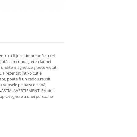
entru a fi jucat împreună cu cei
jută la recunoașterea faunei
 undițe magnetice și zece vietăți
. Prezentat într-o cutie
ate, poate fi un cadou reușit!
u vopsele pe baza de apă,
71&ASTM. AVERTISMENT: Produs
 supraveghere a unei persoane