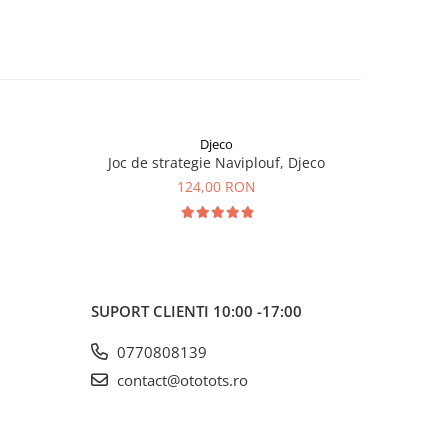
Djeco
Joc de strategie Naviplouf, Djeco
Joc de
124,00 RON
SUPORT CLIENTI
10:00 -17:00
0770808139
contact@ototots.ro