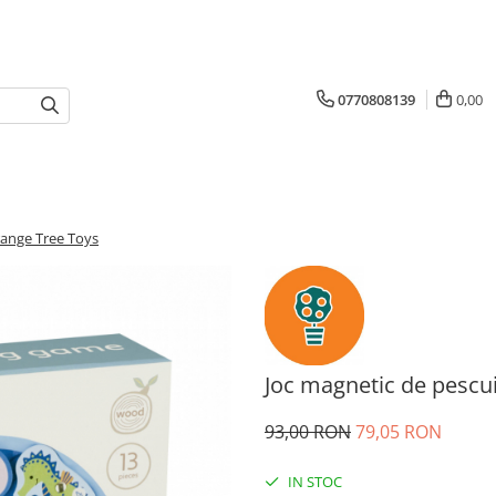
0770808139
0,00
range Tree Toys
Joc magnetic de pescu
93,00 RON
79,05 RON
IN STOC