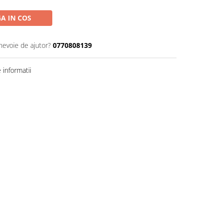
A IN COS
 nevoie de ajutor?
0770808139
informatii