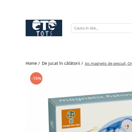
CĂRUCIOARE & SCAUNE AUTO
cărucioare YOYO
cărucioare NUNA
cărucioare U-GROW
scaune auto pentru avion
Home /
De jucat în călătorii /
Joc magnetic de pescuit, O
accesorii cărucioare
accesorii scaun auto
-15%
accesorii scaun avion