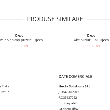
PRODUSE SIMILARE
Djeco
Djeco
mino animo puzzle, Djeco
Abtibilduri Cai, Djeco
56,00 RON
23,00 RON
DATE COMERCIALE
 Plata
Hecta Solutions SRL
e Retur
J23/4720/2017
RO35137052
L
Str. Carpatilor
Otopeni, Ilfov