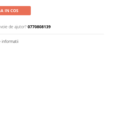
A IN COS
evoie de ajutor?
0770808139
informatii