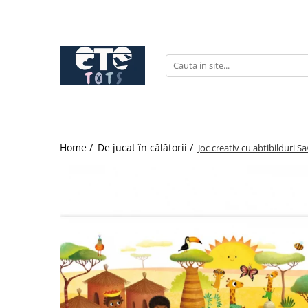
CĂRUCIOARE & SCAUNE AUTO
cărucioare YOYO
cărucioare NUNA
cărucioare U-GROW
scaune auto pentru avion
Home /
De jucat în călătorii /
Joc creativ cu abtibilduri S
accesorii cărucioare
accesorii scaun auto
accesorii scaun avion