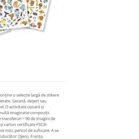
ține o selecție largă de stikere
letate. Savană, deșert sau
el. O activitate ușoară și
u multă imaginatie compoziții
e transferuri = 90 de imagini de
și carton certificate FSC®.
e mici, pericol de sufocare. A se
oducător: Djeco, Franța.