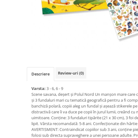
Review-uri
(0)
Descriere
Varsta:
3 - 6, 6 - 9
Scene savana, deșert și Polul Nord Un manșon mare care con
și 3 fundaluri mari cu tematică geografică pentru a fi comp
banchiză polară, copiii aleg un fundal și așează stikerele pe 
distractivă care îi va duce pe copii în jurul lumii, creând c
uimitoare. Conține: 3 fundaluri tipărite (21 x 30 cm), 3 foi d
lipit. Vârsta recomandată: 5-8 ani. Confecționate din hârtie 
AVERTISMENT: Contraindicat copiilor sub 3 ani, conține pies
folosi sub directa supraveghere a unei persoane adulte. Pr