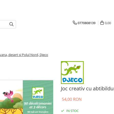
0770808139
0,00
avana, desert si Polul Nord, Djeco
Joc creativ cu abtibild
54,00 RON
IN STOC