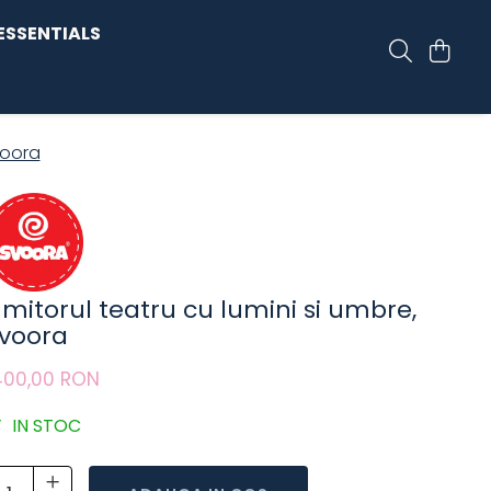
ESSENTIALS
voora
mitorul teatru cu lumini si umbre,
voora
400,00 RON
IN STOC