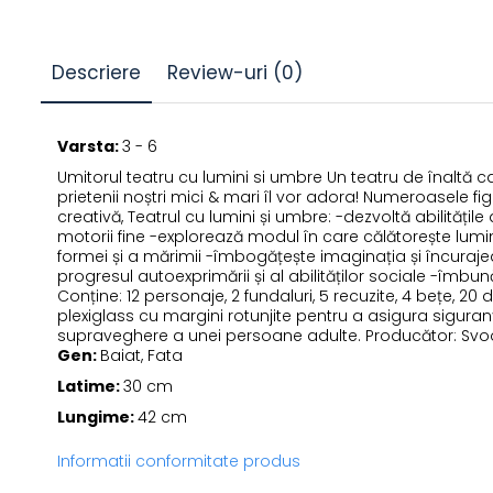
Descriere
Review-uri
(0)
Varsta:
3 - 6
Umitorul teatru cu lumini si umbre Un teatru de înaltă cal
prietenii noștri mici & mari îl vor adora! Numeroasele fig
creativă, Teatrul cu lumini și umbre: -dezvoltă abilități
motorii fine -explorează modul în care călătorește lum
formei și a mărimii -îmbogățește imaginația și încurajea
progresul autoexprimării și al abilităților sociale -îmb
Conține: 12 personaje, 2 fundaluri, 5 recuzite, 4 bețe, 20
plexiglass cu margini rotunjite pentru a asigura siguran
supraveghere a unei persoane adulte. Producător: Svo
Gen:
Baiat, Fata
Latime:
30 cm
Lungime:
42 cm
Informatii conformitate produs