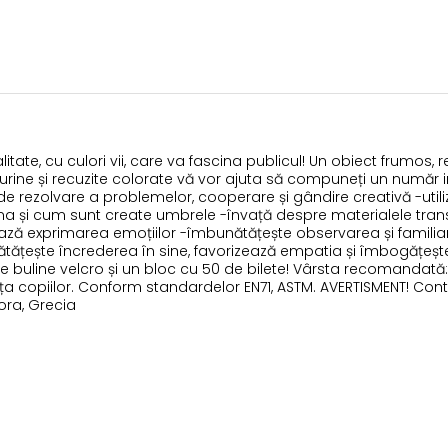
itate, cu culori vii, care va fascina publicul! Un obiect frumos, r
urine și recuzite colorate vă vor ajuta să compuneți un număr inf
le de rezolvare a problemelor, cooperare și gândire creativă -uti
ina și cum sunt create umbrele -învață despre materialele tran
ză exprimarea emoțiilor -îmbunătățește observarea și familiarize
unătățește încrederea în sine, favorizează empatia și îmbogățeșt
 de buline velcro și un bloc cu 50 de bilete! Vârsta recomandată: 
ța copiilor. Conform standardelor EN71, ASTM. AVERTISMENT! Contra
ora, Grecia