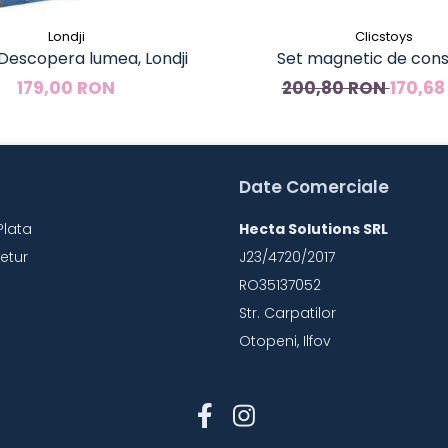
Londji
Clicstoys
 Descopera lumea, Londji
Set magnetic de cons
Magformers Animale, 4
179,00 RON
200,80 RON
170,68
Date Comerciale
Plata
Hecta Solutions SRL
Retur
J23/4720/2017
RO35137052
Str. Carpatilor
Otopeni, Ilfov