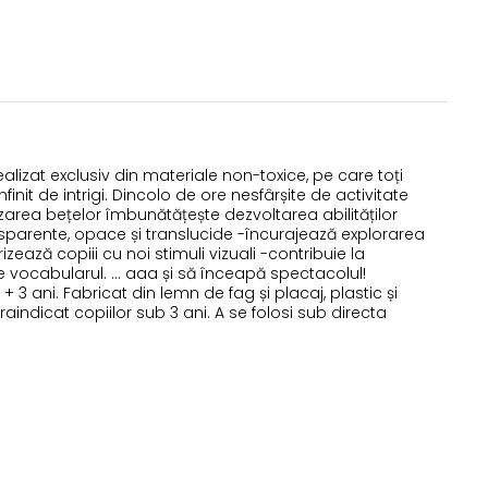
ealizat exclusiv din materiale non-toxice, pe care toți
init de intrigi. Dincolo de ore nesfârșite de activitate
lizarea bețelor îmbunătățește dezvoltarea abilităților
sparente, opace și translucide -încurajează explorarea
ază copiii cu noi stimuli vizuali -contribuie la
e vocabularul. ... aaa și să înceapă spectacolul!
+ 3 ani. Fabricat din lemn de fag și placaj, plastic și
indicat copiilor sub 3 ani. A se folosi sub directa