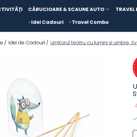
CTIVITĂȚI
CĂRUCIOARE & SCAUNE AUTO
TRAVEL 
◦ Idei Cadouri
◦ Travel Combo
e /
Idei de Cadouri /
Umitorul teatru cu lumini si umbre, S
U
S