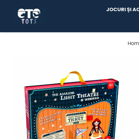
JOCURI ȘI A
CĂRUCIOARE & SCAUNE AUTO
cărucioare YOYO
Hom
cărucioare NUNA
cărucioare U-GROW
scaune auto pentru avion
accesorii cărucioare
accesorii scaun auto
accesorii scaun avion