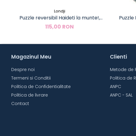
Londji
Puzzle reversibil Haideti la munte!,
Puzzle
Londji
115,00 RON
Magazinul Meu
Clienti
Despre noi
Metode de 
Termeni si Conditii
Politica de 
Politica de Confidentialitate
ANPC
Politica de livrare
ANPC - SAL
Contact