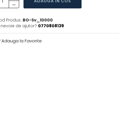
ADAUGA IN COS
od Produs:
BO-Sv_10000
i nevoie de ajutor?
0770808139
Adauga la Favorite