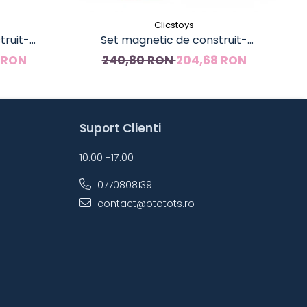
Clicstoys
truit-
Set magnetic de construit-
Jo
0 piese
Magformers, 30 piese
 RON
240,80 RON
204,68 RON
Suport Clienti
10:00 -17:00
0770808139
contact@ototots.ro