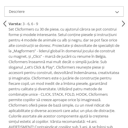
Descriere
Varsta:
3 - 6, 6 - 9
Set Clicformers cu 30 de piese, cu ajutorul cărora se pot construi
forme și modele interesante. Setul conține piesele și instrucțiuni
pentru 4 modele de animale cu alb și negru, dar se pot face orice
alte construcții se doresc. Proiectate și dezvoltate de specialiști de
la „Magformers” - liderul global în domeniul jocului de construit
cu magnet, și „Clics” - marcă de jucării cu renume în Belgia,
Clicformers înseamnă mai mult decât o simplă jucărie. Sub
sloganul „Let’s Click & Play”, Clicformers reunește piese și
accesorii pentru construit, dezvoltând îndemânarea, creativitatea
și imaginația. Clicformers este o jucărie de construcție pentru
fiecare copil, un mod inedit de a îmbina piesele, garantând
pentru calitate și diversitate. Utilizând patru metode de
combinație unice - CLICK, STACK, FOLD, HOOK, Clicformers
permite copiilor să creeze aproape orice își imaginează.
Clicformers oferă piese de bază simple, cu un nivel ridicat de
aplicabilitate și diverse accesorii care aduc un plus de distracție.
Culorile asortate ale acestor componente ajută la creșterea
simțul estetic al copiilor. Vârsta recomandată: +4 ani.
AVERTISMENT! Contraindicat copiilor sub 3 ani. A se folosi sub