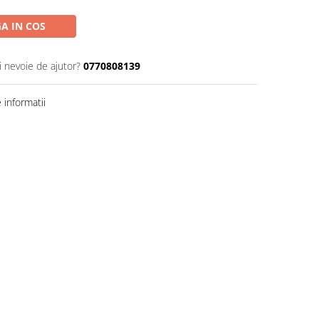
A IN COS
i nevoie de ajutor?
0770808139
informatii