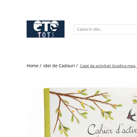
CĂRUCIOARE & SCAUNE AUTO
cărucioare YOYO
cărucioare NUNA
cărucioare U-GROW
scaune auto pentru avion
Home /
Idei de Cadouri /
Caiet de activitati Gradina mea
accesorii cărucioare
accesorii scaun auto
accesorii scaun avion