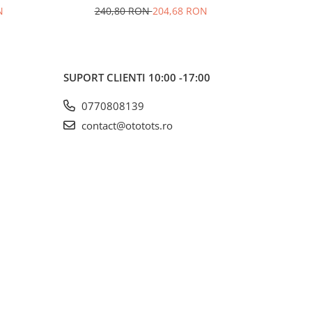
N
240,80 RON
204,68 RON
20
SUPORT CLIENTI
10:00 -17:00
0770808139
contact@ototots.ro