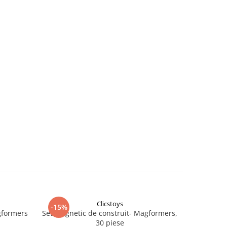
Clicstoys
-15%
-15%
gformers
Set magnetic de construit- Magformers,
Joc cu ma
30 piese