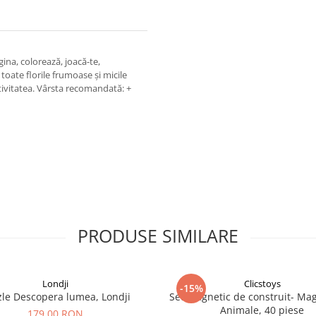
gina, colorează, joacă-te,
oate florile frumoase și micile
ativitatea. Vârsta recomandată: +
PRODUSE SIMILARE
Londji
Clicstoys
-15%
zle Descopera lumea, Londji
Set magnetic de construit- Ma
Animale, 40 piese
179,00 RON