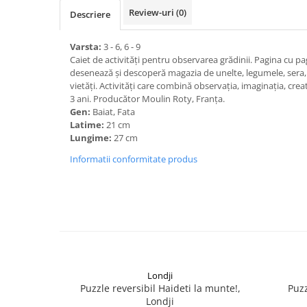
Review-uri
(0)
Descriere
Varsta:
3 - 6, 6 - 9
Caiet de activități pentru observarea grădinii. Pagina cu pa
desenează și descoperă magazia de unelte, legumele, sera, t
vietăți. Activități care combină observația, imaginația, cre
3 ani. Producător Moulin Roty, Franța.
Gen:
Baiat, Fata
Latime:
21 cm
Lungime:
27 cm
Informatii conformitate produs
Londji
Puzzle reversibil Haideti la munte!,
Puz
Londji