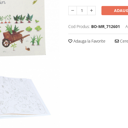
ADAUG
Cod Produs:
BO-MR_712601
A
Adauga la Favorite
Cere 