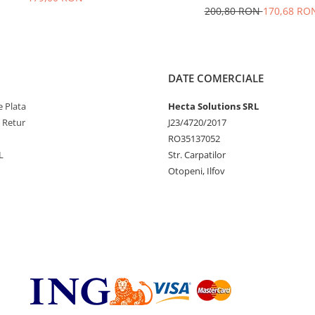
200,80 RON
170,68 RO
DATE COMERCIALE
 Plata
Hecta Solutions SRL
e Retur
J23/4720/2017
RO35137052
L
Str. Carpatilor
Otopeni, Ilfov