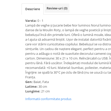
Review-uri
(0)
Descriere
Varsta:
0 - 1
Lampă de veghe și Jucarie bebe Nor luminos Norul luminos 
danse de la Moulin Roty, o lampă de veghe poetică și liniș
bebelușul încă din primele luni. Oferă o lumină moale, ideală
a-l ajuta să adoarmă liniștit. Ușor de instalat datorită fixării
care vor stârni curiozitatea copilului. Bebelușul se va distr
simțurile. Un cadou de naștere elegant, perfect pentru a c
pentru a adăuga o notă de suavitate decorului camerei copi
carton. Dimensiune: 30 x 21 x 10 cm. Reîncărcabil cu USB. Într
pentru lână. Fără uscător. Îndepărtați modulul de lumină î
recomandată: +0 luni. Material: bumbac, poliester, materia
Îngrijire: se spală la 30°C pe ciclu de lână (nu se usucă cu
Franța.
Gen:
Baiat, Fata
Latime:
30 cm
Lungime:
21 cm
Informatii conformitate produs