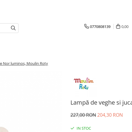
0770808139
0,00
be Nor luminos, Moulin Roty
Lampă de veghe si juc
227,00 RON
204,30 RON
IN STOC