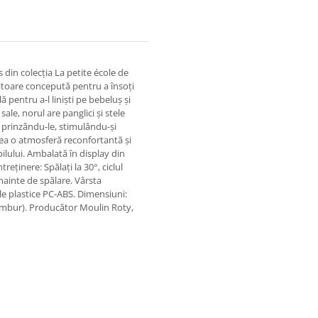
din colecția La petite école de
titoare concepută pentru a însoți
 pentru a-l liniști pe bebeluș și
 sale, norul are panglici și stele
a prinzându-le, stimulându-și
rea o atmosferă reconfortantă și
lului. Ambalată în display din
eținere: Spălați la 30°, ciclul
nainte de spălare. Vârsta
le plastice PC-ABS. Dimensiuni:
 tambur). Producător Moulin Roty,