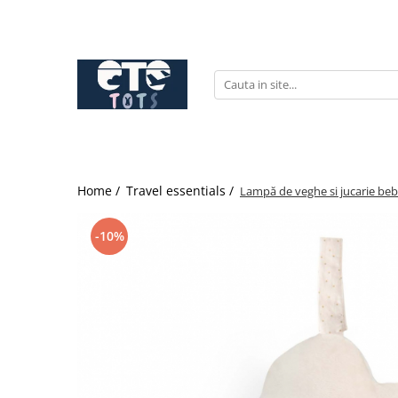
CĂRUCIOARE & SCAUNE AUTO
cărucioare YOYO
cărucioare NUNA
cărucioare U-GROW
scaune auto pentru avion
Home /
Travel essentials /
Lampă de veghe si jucarie be
accesorii cărucioare
accesorii scaun auto
-10%
accesorii scaun avion