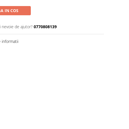
A IN COS
i nevoie de ajutor?
0770808139
informatii