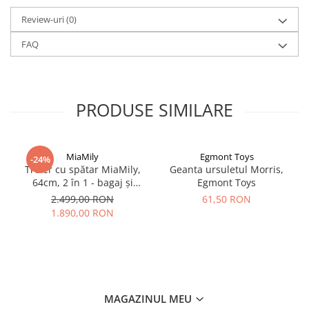
Review-uri
(0)
FAQ
PRODUSE SIMILARE
MiaMily
Egmont Toys
-24%
Troler cu spătar MiaMily,
Geanta ursuletul Morris,
64cm, 2 în 1 - bagaj și
Egmont Toys
scaun pentru copii
2.499,00 RON
61,50 RON
1.890,00 RON
MAGAZINUL MEU