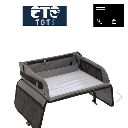
CĂRUCIOARE & SCAUNE AUTO
cărucioare YOYO
cărucioare NUNA
cărucioare U-GROW
scaune auto pentru avion
accesorii cărucioare
accesorii scaun auto
accesorii scaun avion