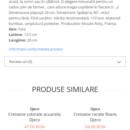
acasă, la somn sau în călătorii. O alegere minunată pentru un
cadou plin de farmec , care aduce magia copilăriei în fiecare zi. 🌙
Dimensiune păpușă: 26 cm. Întreținere: Spălați la 30°, ciclul
pentru lână. Fără uscător. Vârsta recomandată: +10 luni. Material:
bumbac, umplutură poliester. Producător Moulin Roty, Franța.
Gen:
Fata
Latime:
13.5 cm
Lungime:
26 cm
Informatii conformitate produs
Review-uri
(0)
PRODUSE SIMILARE
Djeco
Djeco
Creioane colorate acuarela,
Creioane cerate floare,
Djeco
Djeco
47,00 RON
54,00 RON