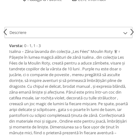
Descriere
Varsta:
0 - 1, 1 - 3
Isalina – Zâna lavanda din colecția „Les Fées” Moulin Roty 🧚♀️
Pășește în lumea magică alături de zână Isalina , din colecția Les
Fées de la Moulin Roty, creată pentru a aduce zâmbete, visare și
tandrețe copiilor de la vârsta de 10 luni . Purple nu este doar o
jucărie, ci o companie de poveste , mereu pregătită să asculte
dorințe, să inspire aventuri și să primească îmbrățișări pline de
dragoste. Cu chipul ei delicat, brodat manual , și expresia blândă,
zâna emană liniște și afecțiune. Părul este prins într-un coc din
catifea moale, iar rochița violet, decorată cu tulle strălucitor ,
creează un joc magic de lumini la fiecare mișcare. Pe spate, poartă
aripi delicate și sclipitoare , gata s-o poarte în lumi de basm, iar
pantofiorii cu sclipici completează ținuta de zână. Confecționată
din materiale moi și sigure , Ondine este pentru joacă, îmbrățișări
și momente de liniște. Dimensiunea sa o face ușor de ținut în
mânuțe mici, fiind o prietenă prezentă în fiecare aventură –