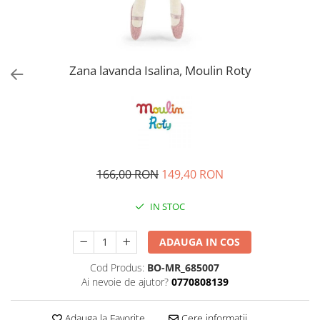
Zana lavanda Isalina, Moulin Roty
166,00 RON
149,40 RON
IN STOC
ADAUGA IN COS
Cod Produs:
BO-MR_685007
Ai nevoie de ajutor?
0770808139
Adauga la Favorite
Cere informatii