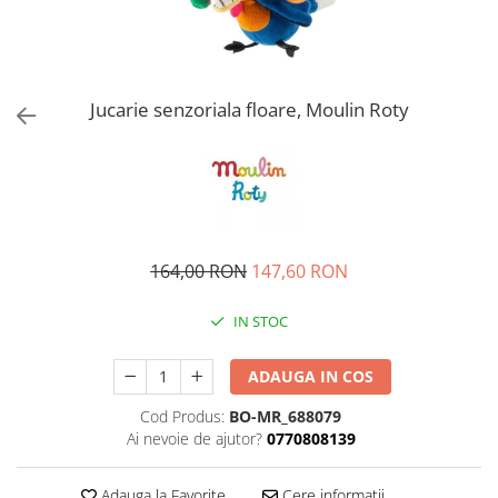
Jucarie senzoriala floare, Moulin Roty
164,00 RON
147,60 RON
IN STOC
ADAUGA IN COS
Cod Produs:
BO-MR_688079
Ai nevoie de ajutor?
0770808139
Adauga la Favorite
Cere informatii