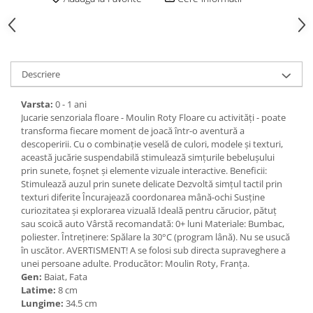
Descriere
Varsta:
0 - 1 ani
Jucarie senzoriala floare - Moulin Roty Floare cu activități - poate
transforma fiecare moment de joacă într-o aventură a
descoperirii. Cu o combinație veselă de culori, modele și texturi,
această jucărie suspendabilă stimulează simțurile bebelușului
prin sunete, foșnet și elemente vizuale interactive. Beneficii:
Stimulează auzul prin sunete delicate Dezvoltă simțul tactil prin
texturi diferite Încurajează coordonarea mână-ochi Susține
curiozitatea și explorarea vizuală Ideală pentru cărucior, pătuț
sau scoică auto Vârstă recomandată: 0+ luni Materiale: Bumbac,
poliester. Întreținere: Spălare la 30°C (program lână). Nu se usucă
în uscător. AVERTISMENT! A se folosi sub directa supraveghere a
unei persoane adulte. Producător: Moulin Roty, Franța.
Gen:
Baiat, Fata
Latime:
8 cm
Lungime:
34.5 cm