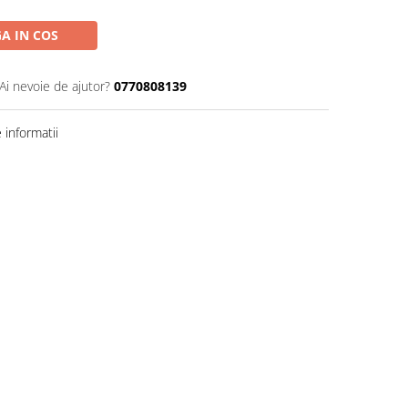
A IN COS
Ai nevoie de ajutor?
0770808139
informatii