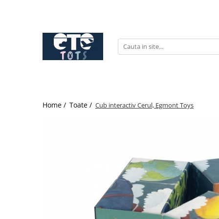
CĂRUCIOARE & SCAUNE AUTO
cărucioare YOYO
cărucioare NUNA
cărucioare U-GROW
scaune auto pentru avion
Home /
Toate /
Cub interactiv Cerul, Egmont Toys
accesorii cărucioare
accesorii scaun auto
accesorii scaun avion