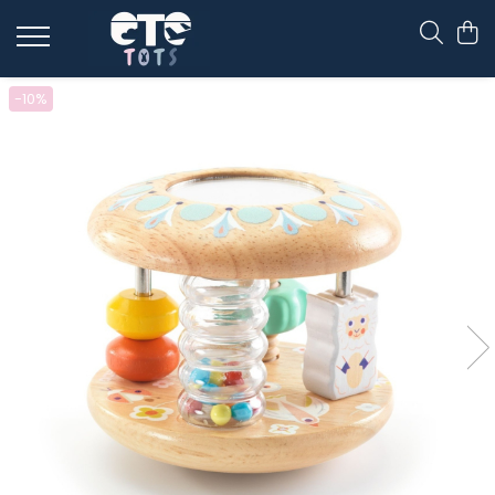
CĂRUCIOARE & SCAUNE AUTO
-10%
cărucioare YOYO
cărucioare NUNA
cărucioare U-GROW
scaune auto pentru avion
accesorii cărucioare
accesorii scaun auto
accesorii scaun avion