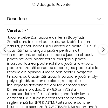
Adauga la Favorite
Descriere
Varsta:
0 - 1
Jucarie bebe Zornaitoare din lemn BabyTutti
Zornăitoare în culori pastelate, realizată din lemn
natural, pentru bebeluși cu vârsta de peste 10 luni. 6
activități într-o singură jucărie pentru mult
antrenament: bebelușul se poate juca cu abacul,
poate roti oița, poate zornăi mărgelele, poate
înșuruba floarea, poate echilibra jucăria roly-poly,
poate roti zornăitoarea pe o parte și se poate uita la
reflexiile din oglindă. Jucărie beb pentru învățarea
timpurie, cu 6 activități: abac, înșurubare, jucărie roly-
poly, oglindă, baston de ploaie, rostogolire.
Încurajează dezvoltarea abilităților motorii fine.
Dimensiune produs: Ø 9 x 8,5 cm Vârsta
recomandată: + 10 luni. Confecționată din lemn
certificat FSC® si plastic transparent conform
reglementărilor EN71 & ASTM. Partea care conține
biluțele este securizată. AVERTISMENT: Se recomandă