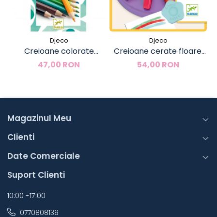
Djeco
Djeco
Creioane colorate
Creioane cerate floare,
acuarela, Djeco
Djeco
47,00 RON
54,00 RON
Magazinul Meu
Clienti
Date Comerciale
Suport Clienti
10:00 -17:00
0770808139