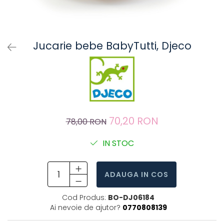
Jucarie bebe BabyTutti, Djeco
70,20 RON
78,00 RON
IN STOC
ADAUGA IN COS
Cod Produs:
BO-DJ06184
Ai nevoie de ajutor?
0770808139