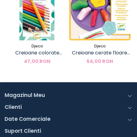
Djeco
Djeco
Creioane colorate
Creioane cerate floare,
acuarela, Djeco
Djeco
47,00 RON
54,00 RON
Magazinul Meu
Clienti
Date Comerciale
Suport Clienti