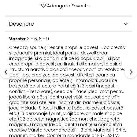
Adauga la Favorite
Descriere
Varsta:
3 - 6, 6 - 9
Creează, spune și rescrie propriile povești! Joc creativ
și educativ premiat, ideal pentru dezvoltarea
imaginației și a gândirii critice la copii. Copiii își pot
crea propriile povești, cu finaluri alternative, folosind
structura narativă clasică: început, conflict, rezolvare.
Copiii pot crea zeci de povești diferite, fiecare cu
propriile personaje, obiecte și întâmplări. Jocul se
bazează pe structura narativă în 3 pași (început –
conflict – rezolvare), ceea ce îl face ideal atât pentru
joacă liberă, cât și pentru activități educaționale în
grădinițe sau ateliere. Inspirat din basmele clasice,
jocul include: 8 locuri diferite (pădure, castel, peșteră
etc.) 16 personaje (prinți, vrăjitoare, animale magice
etc.) 32 obiecte magnetice (comori, chei, baghete
magice...) marker lavabil pentru notițe și completări
creative Vârsta recomandată: + 3 ani. Material: Hârtie,
magnet, marker. Conform standardelor EN71, ASTM,