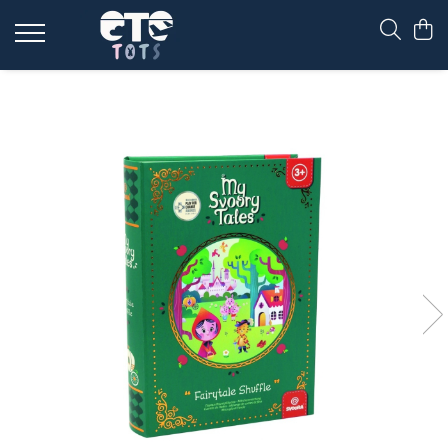
CĂRUCIOARE & SCAUNE AUTO
cărucioare YOYO
cărucioare NUNA
cărucioare U-GROW
scaune auto pentru avion
accesorii cărucioare
accesorii scaun auto
accesorii scaun avion