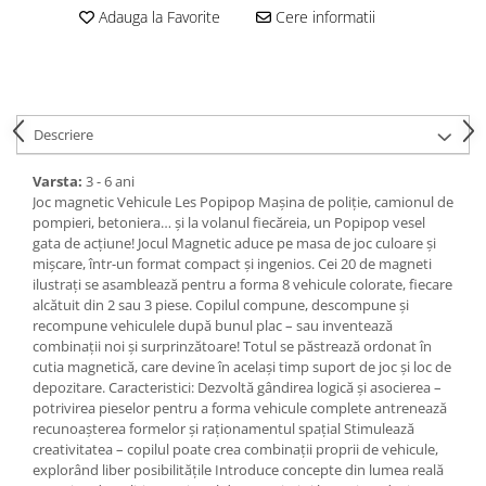
Adauga la Favorite
Cere informatii
Descriere
Varsta:
3 - 6 ani
Joc magnetic Vehicule Les Popipop Mașina de poliție, camionul de
pompieri, betoniera… și la volanul fiecăreia, un Popipop vesel
gata de acțiune! Jocul Magnetic aduce pe masa de joc culoare și
mișcare, într-un format compact și ingenios. Cei 20 de magneti
ilustrați se asamblează pentru a forma 8 vehicule colorate, fiecare
alcătuit din 2 sau 3 piese. Copilul compune, descompune și
recompune vehiculele după bunul plac – sau inventează
combinații noi și surprinzătoare! Totul se păstrează ordonat în
cutia magnetică, care devine în același timp suport de joc și loc de
depozitare. Caracteristici: Dezvoltă gândirea logică și asocierea –
potrivirea pieselor pentru a forma vehicule complete antrenează
recunoașterea formelor și raționamentul spațial Stimulează
creativitatea – copilul poate crea combinații proprii de vehicule,
explorând liber posibilitățile Introduce concepte din lumea reală