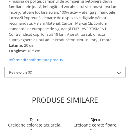
– mașina de poliție, camionul de pompieri și betoniera devin
familiare prin joacă, îmbogățind vocabularul și cunoașterea lumii
înconjurătoare Joc fără ecran, 100% activ – atenția și mânuțele
lucrează împreună, departe de dispozitive digitale Vârsta
recomandată: + 3 ani.Material: Carton. Marcaj CE, conform
standardelor europene de siguranță EN71.AVERTISMENT:
Contraindicat copiilor sub 18 luni. A se utiliza sub directa
supraveghere a unui adult.Producător: Moulin Roty , Franța
Latime:
20 cm
Lungime:
18.5 cm
Informatii conformitate produs
Review-uri
(0)
PRODUSE SIMILARE
Djeco
Djeco
Creioane colorate acuarela,
Creioane cerate floare,