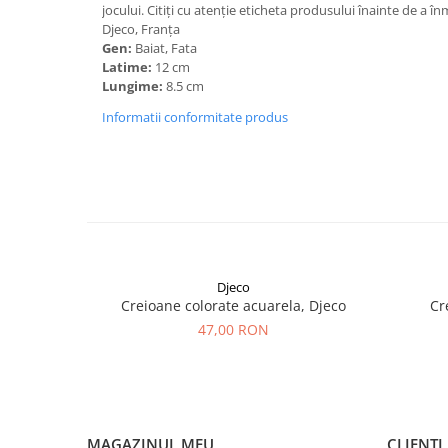
jocului. Citiți cu atenție eticheta produsului înainte de a î
Djeco, Franța
Gen:
Baiat, Fata
Latime:
12 cm
Lungime:
8.5 cm
Informatii conformitate produs
Djeco
Creioane colorate acuarela, Djeco
Cr
47,00 RON
MAGAZINUL MEU
CLIENTI