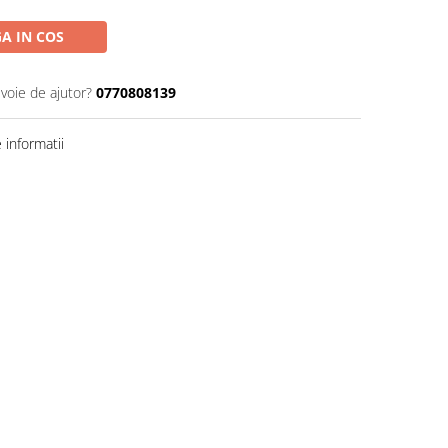
A IN COS
evoie de ajutor?
0770808139
informatii