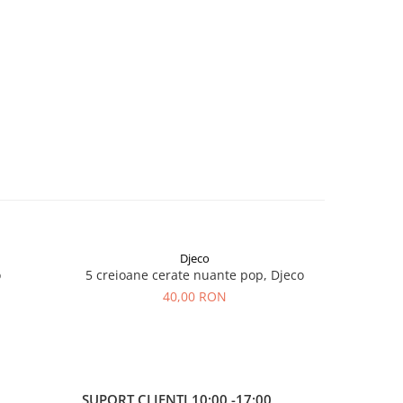
Djeco
-10%
o
5 creioane cerate nuante pop, Djeco
Papusa d
40,00 RON
8
SUPORT CLIENTI
10:00 -17:00