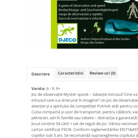
Caracteristici
Review-uri
(0)
Descriere
Varsta:
6 - 9, 9+
Joc de observație Myster spook – Găsește intrusul! Cine va 
intrusul care s-a strecurat în imagine? Un joc de observație
atenției și a spiritului de competiție! Potrivit atât pentru co
Cutia compactă și ușor de transportat, pentru călătorii, va
petreceri, seri în familie sau tabere – distracția e garantată!
Jocul conţine 54 cărți + set de reguli de joc. Vârsta recoman
carton certificat FSC®. Conform reglementărilor EN71&A
copiilor sub 3 ani. Se recomandă supravegherea copilului d