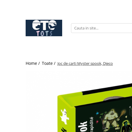
CĂRUCIOARE & SCAUNE AUTO
cărucioare YOYO
cărucioare NUNA
cărucioare U-GROW
scaune auto pentru avion
Home /
Toate /
Joc de carti Myster spook, Djeco
accesorii cărucioare
accesorii scaun auto
accesorii scaun avion