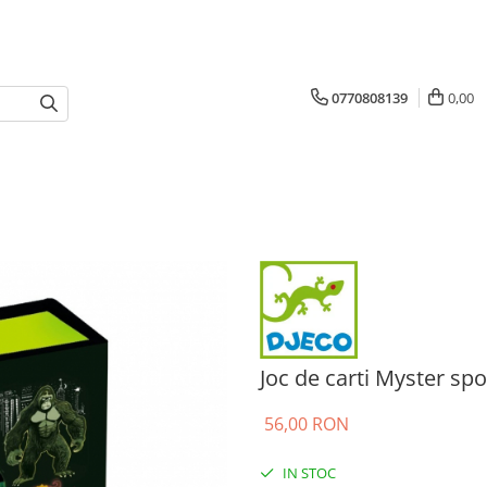
0770808139
0,00
Joc de carti Myster sp
56,00 RON
IN STOC