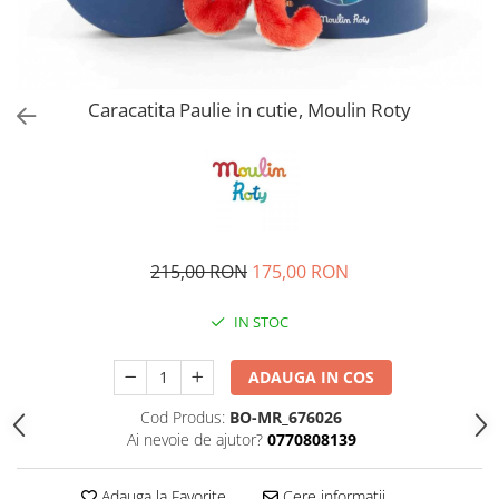
Caracatita Paulie in cutie, Moulin Roty
215,00 RON
175,00 RON
IN STOC
ADAUGA IN COS
Cod Produs:
BO-MR_676026
Ai nevoie de ajutor?
0770808139
Adauga la Favorite
Cere informatii