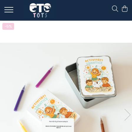
CĂRUCIOARE & SCAUNE AUTO
-5%
cărucioare YOYO
cărucioare NUNA
cărucioare U-GROW
scaune auto pentru avion
accesorii cărucioare
accesorii scaun auto
accesorii scaun avion