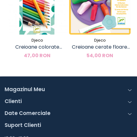
Djeco
Djeco
Creioane colorate
Creioane cerate floare,
acuarela, Djeco
Djeco
47,00 RON
54,00 RON
Magazinul Meu
Clienti
Date Comerciale
Suport Clienti