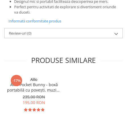
Designul mic si portabil faciliteaza descoperirea pe mers.
Perfect pentru activitati de explorare si divertisment oriunde
va duceti.
Informatii conformitate produs
Review-uri
(0)
PRODUSE SIMILARE
Alilo
-17%
Alilo Pocket Bunny - boxă
portabilă cu povești, muzică
și sunete pentru copii
235,00 RON
195,00 RON