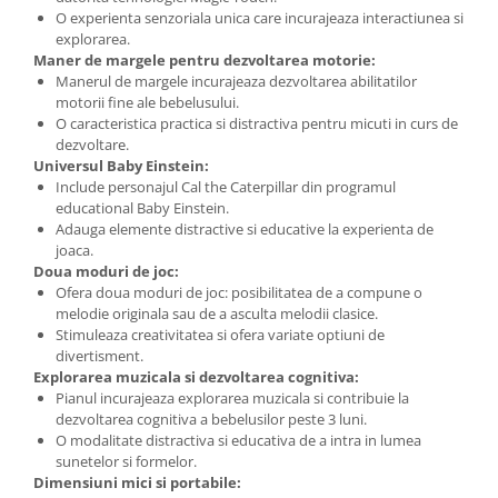
O experienta senzoriala unica care incurajeaza interactiunea si
explorarea.
Maner de margele pentru dezvoltarea motorie:
Manerul de margele incurajeaza dezvoltarea abilitatilor
motorii fine ale bebelusului.
O caracteristica practica si distractiva pentru micuti in curs de
dezvoltare.
Universul Baby Einstein:
Include personajul Cal the Caterpillar din programul
educational Baby Einstein.
Adauga elemente distractive si educative la experienta de
joaca.
Doua moduri de joc:
Ofera doua moduri de joc: posibilitatea de a compune o
melodie originala sau de a asculta melodii clasice.
Stimuleaza creativitatea si ofera variate optiuni de
divertisment.
Explorarea muzicala si dezvoltarea cognitiva:
Pianul incurajeaza explorarea muzicala si contribuie la
dezvoltarea cognitiva a bebelusilor peste 3 luni.
O modalitate distractiva si educativa de a intra in lumea
sunetelor si formelor.
Dimensiuni mici si portabile: