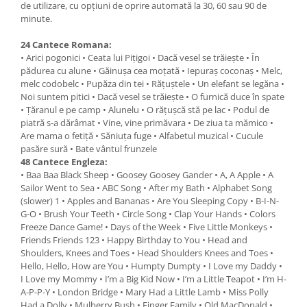
de utilizare, cu opțiuni de oprire automată la 30, 60 sau 90 de
minute.
24 Cantece Romana:
• Arici pogonici • Ceata lui Pițigoi • Dacă vesel se trăiește • În
pădurea cu alune • Găinușa cea moțată • Iepuraș coconaș • Melc,
melc codobelc • Pupăza din tei • Rățuștele • Un elefant se legăna •
Noi suntem pitici • Dacă vesel se trăiește • O furnică duce în spate
• Țăranul e pe camp • Alunelu • O rățușcă stă pe lac • Podul de
piatră s-a dărâmat • Vine, vine primăvara • De ziua ta mămico •
Are mama o fetiță • Săniuța fuge • Alfabetul muzical • Cucule
pasăre sură • Bate vântul frunzele
48 Cantece Engleza:
• Baa Baa Black Sheep • Goosey Goosey Gander • A, A Apple • A
Sailor Went to Sea • ABC Song • After my Bath • Alphabet Song
(slower) 1 • Apples and Bananas • Are You Sleeping Copy • B-I-N-
G-O • Brush Your Teeth • Circle Song • Clap Your Hands • Colors
Freeze Dance Game! • Days of the Week • Five Little Monkeys •
Friends Friends 123 • Happy Birthday to You • Head and
Shoulders, Knees and Toes • Head Shoulders Knees and Toes •
Hello, Hello, How are You • Humpty Dumpty • I Love my Daddy •
I Love my Mommy • I’m a Big Kid Now • I’m a Little Teapot • I’m H-
A-P-P-Y • London Bridge • Mary Had a Little Lamb • Miss Polly
Had a Dolly • Mulberry Bush • Finger Family • Old MacDonald •