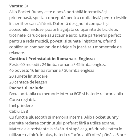
Varsta:
3+
Alilo Pocket Bunny este o boxă portabilă interactivă și
prietenoasă, special concepută pentru copii, ideală pentru ieșirile
în aer liber sau călătorii. Datorită designului compact și
accesoriilor incluse, poate fi agățată cu ușurință de biciclete,
trotinete, cărucioare sau scaune auto. Este partenerul perfect
pentru a reda muzică, povești și sunete liniștitoare, oferind
copiilor un companion de nădejde în joacă sau momentele de
relaxare.
Continut Preinstalat in Romana si Engleza:
Peste 60 melodii : 24 limba romana / 45 limba engleza
46 povesti: 16 limba romana / 30 limba engleza
20 sunete linistitoare
28 cantece de leagan
Pachetul Include:
Boxa portabila cu memorie interna 8GB si baterie reincarcabila
Curea reglabila
Inel prindere
Cablu USB
Cu funcția Bluetooth și memoria internă, Alilo Pocket Bunny
permite redarea conținutului preferat fără a utiliza ecrane.
Materialele rezistente la căzături și apă asigură durabilitatea în
utilizarea zilnică. În plus, bateria reîncărcabilă oferă până la 6 ore