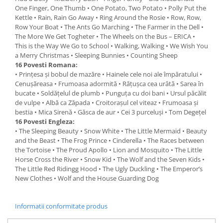
One Finger, One Thumb • One Potato, Two Potato • Polly Put the
Kettle • Rain, Rain Go Away • Ring Around the Rosie • Row, Row,
Row Your Boat • The Ants Go Marching • The Farmer in the Dell •
The More We Get Togheter • The Wheels on the Bus – ERICA •
This is the Way We Go to School • Walking, Walking • We Wish You
a Merry Christmas • Sleeping Bunnies • Counting Sheep
16 Povesti Romana:
• Prințesa și bobul de mazăre • Hainele cele noi ale împăratului •
Cenușăreasa • Frumoasa adormită • Rățușca cea urâtă • Sarea în
bucate • Soldățelul de plumb • Punguța cu doi bani • Ursul păcălit
de vulpe • Albă ca Zăpada • Croitorașul cel viteaz • Frumoasa și
bestia • Mica Sirenă • Găsca de aur • Cei 3 purceluși • Tom Degețel
16 Povesti Engleza:
• The Sleeping Beauty • Snow White • The Little Mermaid • Beauty
and the Beast • The Frog Prince • Cinderella • The Races between
the Tortoise • The Proud Apollo • Lion and Mosquito • The Little
Horse Cross the River • Snow Kid • The Wolf and the Seven Kids •
The Little Red Ridingg Hood • The Ugly Duckling • The Emperor’s
New Clothes • Wolf and the House Guarding Dog
Informatii conformitate produs