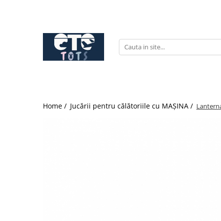
CĂRUCIOARE & SCAUNE AUTO
cărucioare YOYO
cărucioare NUNA
cărucioare U-GROW
scaune auto pentru avion
Home /
Jucării pentru călătoriile cu MAȘINA /
Lanterna
accesorii cărucioare
accesorii scaun auto
accesorii scaun avion