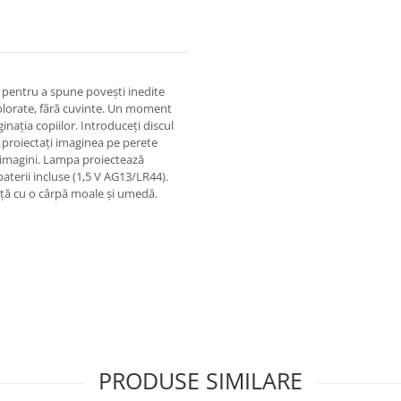
 pentru a spune povești inedite
colorate, fără cuvinte. Un moment
nația copiilor. Introduceți discul
și proiectați imaginea pe perete
e imagini. Lampa proiectează
aterii incluse (1,5 V AG13/LR44).
răță cu o cârpă moale și umedă.
PRODUSE SIMILARE