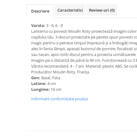
Caracteristici
Review-uri
(0)
Descriere
Varsta:
3 - 6, 6 - 9
Lanterna cu povești Moulin Roty proiectează imagini color
copilului tău. 3 discuri proiectate pe perete spun povesti 
magic pentru a petrece timpul împreună și a îmbogăți imagi
ales în fanta lămpii, apasați butonul de pornire, focalizați 
sau tavan, apoi rotiți discul pentru a proiecta următoarel
imagini pe o distanță de până la 90 cm. Funcționează cu 3 b
Vârsta recomandată: 4 - 7 ani. Material: plastic ABS. Se cu
Producător Moulin Roty, Franța.
Gen:
Baiat, Fata
Latime:
4 cm
Lungime:
16 cm
Informatii conformitate produs