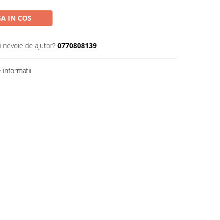
A IN COS
i nevoie de ajutor?
0770808139
informatii