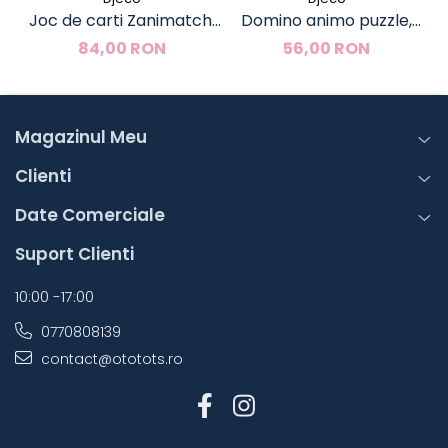
Joc de carti Zanimatch,
Domino animo puzzle,
Jo
Djeco
Djeco
84,00 RON
56,00 RON
Magazinul Meu
Clienti
Date Comerciale
Suport Clienti
10:00 -17:00
0770808139
contact@ototots.ro