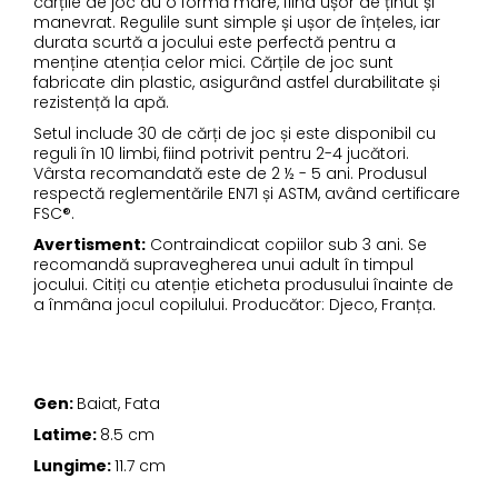
cărțile de joc au o formă mare, fiind ușor de ținut și
manevrat. Regulile sunt simple și ușor de înțeles, iar
durata scurtă a jocului este perfectă pentru a
menține atenția celor mici. Cărțile de joc sunt
fabricate din plastic, asigurând astfel durabilitate și
rezistență la apă.
Setul include 30 de cărți de joc și este disponibil cu
reguli în 10 limbi, fiind potrivit pentru 2-4 jucători.
Vârsta recomandată este de 2 ½ - 5 ani. Produsul
respectă reglementările EN71 și ASTM, având certificare
FSC®.
Avertisment:
Contraindicat copiilor sub 3 ani. Se
recomandă supravegherea unui adult în timpul
jocului. Citiți cu atenție eticheta produsului înainte de
a înmâna jocul copilului. Producător: Djeco, Franța.
Gen:
Baiat, Fata
Latime:
8.5 cm
Lungime:
11.7 cm