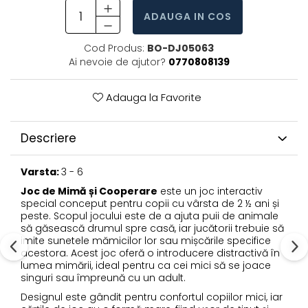
ADAUGA IN COS
Cod Produs:
BO-DJ05063
Ai nevoie de ajutor?
0770808139
Adauga la Favorite
Descriere
Varsta:
3 - 6
Joc de Mimă și Cooperare
este un joc interactiv
special conceput pentru copii cu vârsta de 2 ½ ani și
peste. Scopul jocului este de a ajuta puii de animale
să găsească drumul spre casă, iar jucătorii trebuie să
imite sunetele mămicilor lor sau mișcările specifice
acestora. Acest joc oferă o introducere distractivă în
lumea mimării, ideal pentru ca cei mici să se joace
singuri sau împreună cu un adult.
Designul este gândit pentru confortul copiilor mici, iar