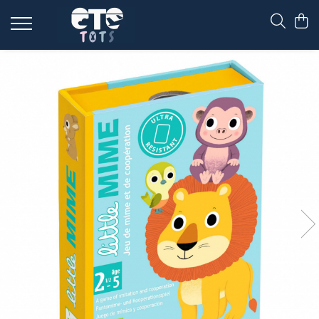
CĂRUCIOARE & SCAUNE AUTO
cărucioare YOYO
cărucioare NUNA
cărucioare U-GROW
scaune auto pentru avion
accesorii cărucioare
accesorii scaun auto
accesorii scaun avion