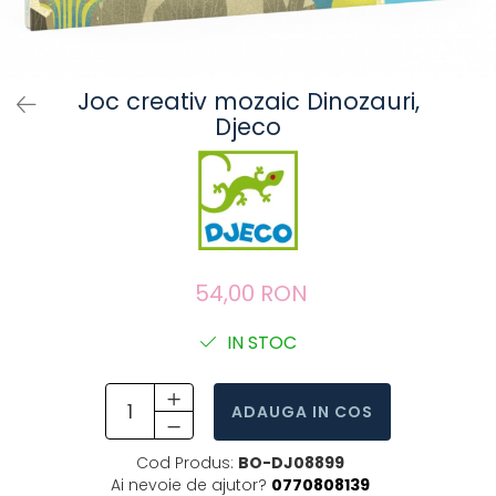
Joc creativ mozaic Dinozauri,
Djeco
54,00 RON
IN STOC
ADAUGA IN COS
Cod Produs:
BO-DJ08899
Ai nevoie de ajutor?
0770808139