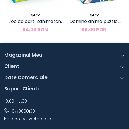
Djeco
Djeco
Joc de carti Zanimatch,
Domino animo puzzle,
Jo
Djeco
Djeco
84,00 RON
56,00 RON
Magazinul Meu
Clienti
Date Comerciale
Suport Clienti
10:00 -17:00
0770808139
contact@ototots.ro