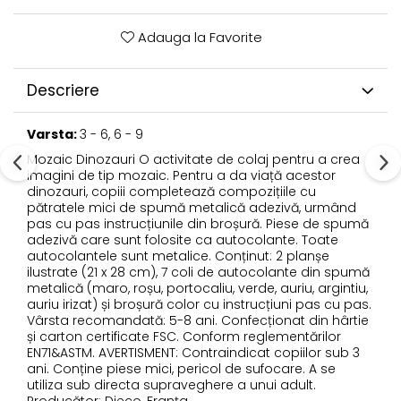
Adauga la Favorite
Descriere
Varsta:
3 - 6, 6 - 9
Mozaic Dinozauri O activitate de colaj pentru a crea
imagini de tip mozaic. Pentru a da viață acestor
dinozauri, copiii completează compozițiile cu
pătratele mici de spumă metalică adezivă, urmând
pas cu pas instrucțiunile din broșură. Piese de spumă
adezivă care sunt folosite ca autocolante. Toate
autocolantele sunt metalice. Conținut: 2 planșe
ilustrate (21 x 28 cm), 7 coli de autocolante din spumă
metalică (maro, roșu, portocaliu, verde, auriu, argintiu,
auriu irizat) și broșură color cu instrucțiuni pas cu pas.
Vârsta recomandată: 5-8 ani. Confecționat din hârtie
și carton certificate FSC. Conform reglementărilor
EN71&ASTM. AVERTISMENT: Contraindicat copiilor sub 3
ani. Conține piese mici, pericol de sufocare. A se
utiliza sub directa supraveghere a unui adult.