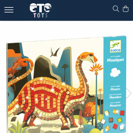
CĂRUCIOARE & SCAUNE AUTO
cărucioare YOYO
cărucioare NUNA
cărucioare U-GROW
scaune auto pentru avion
accesorii cărucioare
accesorii scaun auto
accesorii scaun avion