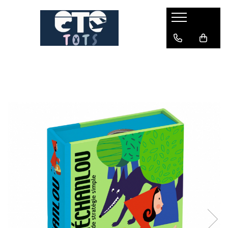
CĂRUCIOARE & SCAUNE AUTO
cărucioare YOYO
cărucioare NUNA
cărucioare U-GROW
scaune auto pentru avion
accesorii cărucioare
accesorii scaun auto
accesorii scaun avion