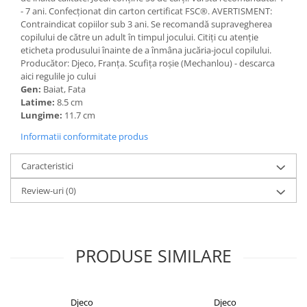
- 7 ani. Confecționat din carton certificat FSC®. AVERTISMENT:
Contraindicat copiilor sub 3 ani. Se recomandă supravegherea
copilului de către un adult în timpul jocului. Citiți cu atenție
eticheta produsului înainte de a înmâna jucăria-jocul copilului.
Producător: Djeco, Franța. Scufița roșie (Mechanlou) - descarca
aici regulile jo cului
Gen:
Baiat, Fata
Latime:
8.5 cm
Lungime:
11.7 cm
Informatii conformitate produs
Caracteristici
Review-uri
(0)
PRODUSE SIMILARE
Djeco
Djeco