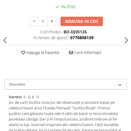
IN STOC
ADAUGA IN COS
Cod Produs:
BO-DJ05126
Ai nevoie de ajutor?
0770808139
Adauga la Favorite
Cere informatii
Descriere
Varsta:
3 - 6, 6 - 9
Joc de carti Scufita rosie Joc de observaţie și asociere bazat pe
celebrul basm al lui Charles Perrault "Scufița Roșie". Primul
jucător care găsește toate cele 6 cărți de basm și reconstruiește
povestea câștigă. Dar și în timpul jocului, jucătorii trebuie să fie
atenți la lup. Ilustrații inspirate din celebrul basm. Cărți durabile,
de înaltă calitate. Jocul conţine 50 de cărţi. Vârsta recomandată: 4