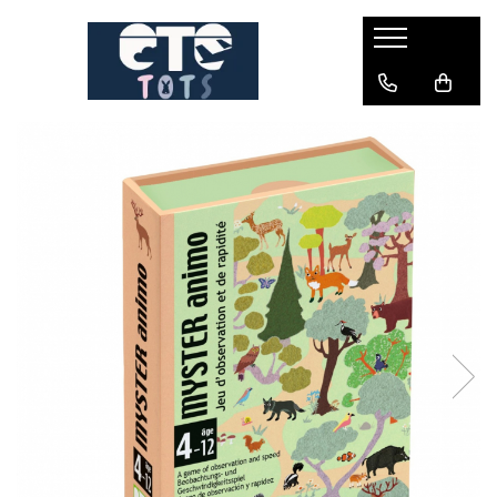
CĂRUCIOARE & SCAUNE AUTO
cărucioare YOYO
cărucioare NUNA
cărucioare U-GROW
scaune auto pentru avion
accesorii cărucioare
accesorii scaun auto
accesorii scaun avion