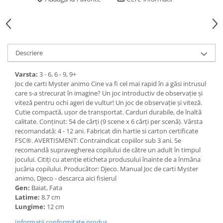
Descriere
Varsta:
3 - 6, 6 - 9, 9+
Joc de carti Myster animo Cine va fi cel mai rapid în a găsi intrusul
care s-a strecurat în imagine? Un joc introductiv de observație și
viteză pentru ochi ageri de vultur! Un joc de observație și viteză.
Cutie compactă, ușor de transportat. Carduri durabile, de înaltă
calitate. Conținut: 54 de cărți (9 scene x 6 cărți per scenă). Vârsta
recomandată: 4 - 12 ani. Fabricat din hartie si carton certificate
FSC®. AVERTISMENT: Contraindicat copiilor sub 3 ani. Se
recomandă supravegherea copilului de către un adult în timpul
jocului. Citiți cu atenție eticheta produsului înainte de a înmâna
jucăria copilului. Producător: Djeco. Manual Joc de carti Myster
animo, Djeco - descarca aici fisierul
Gen:
Baiat, Fata
Latime:
8.7 cm
Lungime:
12 cm
Informatii conformitate produs