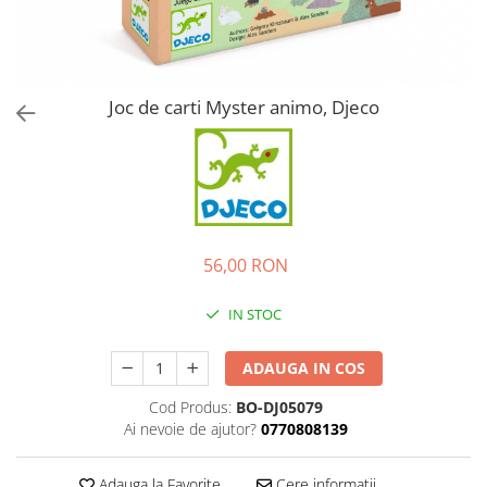
Joc de carti Myster animo, Djeco
56,00 RON
IN STOC
ADAUGA IN COS
Cod Produs:
BO-DJ05079
Ai nevoie de ajutor?
0770808139
Adauga la Favorite
Cere informatii