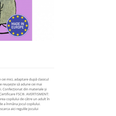
e cei mici, adaptare după clasicul
are reuşeşte să adune cei mai
i. Confecționat din materiale și
Certificare FSC®. AVERTISMENT:
ea copilului de către un adult în
de a înmâna jocul copilului.
carca aici regulile jocului