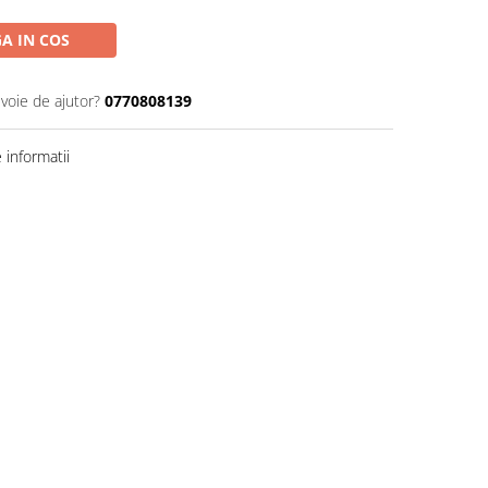
A IN COS
evoie de ajutor?
0770808139
informatii