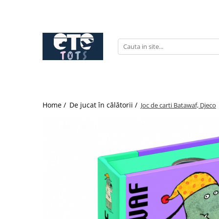
CĂRUCIOARE & SCAUNE AUTO
cărucioare YOYO
cărucioare NUNA
cărucioare U-GROW
scaune auto pentru avion
Home /
De jucat în călătorii /
Joc de carti Batawaf, Djeco
accesorii cărucioare
accesorii scaun auto
accesorii scaun avion