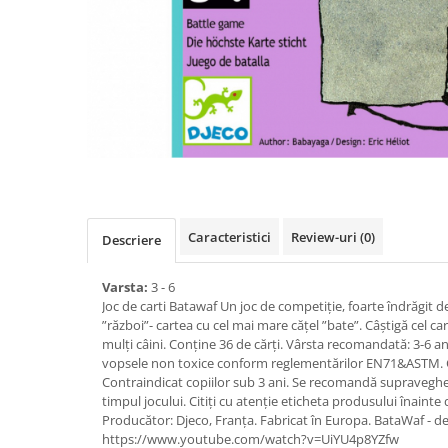
Caracteristici
Review-uri
(0)
Descriere
Varsta:
3 - 6
Joc de carti Batawaf Un joc de competiţie, foarte îndrăgit d
”război”- cartea cu cel mai mare cățel ”bate”. Câștigă cel c
mulţi câini. Conţine 36 de cărţi. Vârsta recomandată: 3-6 an
vopsele non toxice conform reglementărilor EN71&ASTM. 
Contraindicat copiilor sub 3 ani. Se recomandă supravegher
timpul jocului. Citiți cu atenție eticheta produsului înainte 
Producător: Djeco, Franța. Fabricat în Europa. BataWaf - des
https://www.youtube.com/watch?v=UiYU4p8YZfw