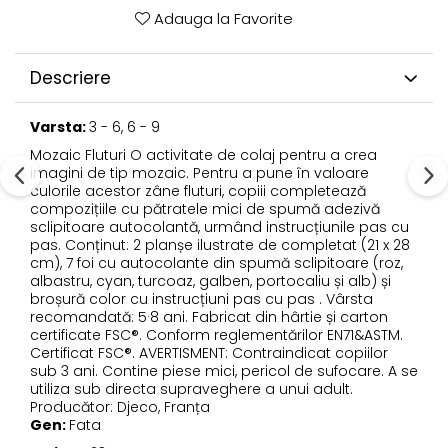
Adauga la Favorite
Descriere
Varsta:
3 - 6, 6 - 9
Mozaic Fluturi O activitate de colaj pentru a crea
imagini de tip mozaic. Pentru a pune în valoare
culorile acestor zâne fluturi, copiii completează
compozițiile cu pătratele mici de spumă adezivă
sclipitoare autocolantă, urmând instrucțiunile pas cu
pas. Conținut: 2 planșe ilustrate de completat (21 x 28
cm), 7 foi cu autocolante din spumă sclipitoare (roz,
albastru, cyan, turcoaz, galben, portocaliu și alb) și
broșură color cu instrucțiuni pas cu pas . Vârsta
recomandată: 5·8 ani. Fabricat din hârtie și carton
certificate FSC®. Conform reglementărilor EN71&ASTM.
Certificat FSC®. AVERTISMENT: Contraindicat copiilor
sub 3 ani. Contine piese mici, pericol de sufocare. A se
utiliza sub directa supraveghere a unui adult.
Producător: Djeco, Franța
Gen:
Fata