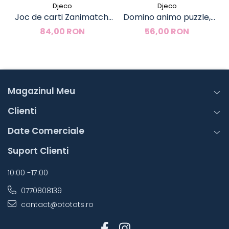
Djeco
Djeco
Joc de carti Zanimatch,
Domino animo puzzle,
Djeco
Djeco
84,00 RON
56,00 RON
Magazinul Meu
Clienti
Date Comerciale
Suport Clienti
10:00 -17:00
0770808139
contact@ototots.ro