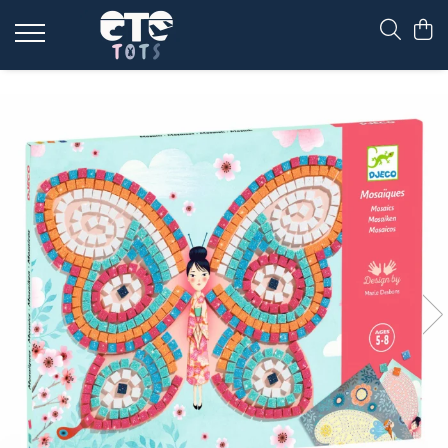
CĂRUCIOARE & SCAUNE AUTO
cărucioare YOYO
cărucioare NUNA
cărucioare U-GROW
scaune auto pentru avion
accesorii cărucioare
accesorii scaun auto
accesorii scaun avion