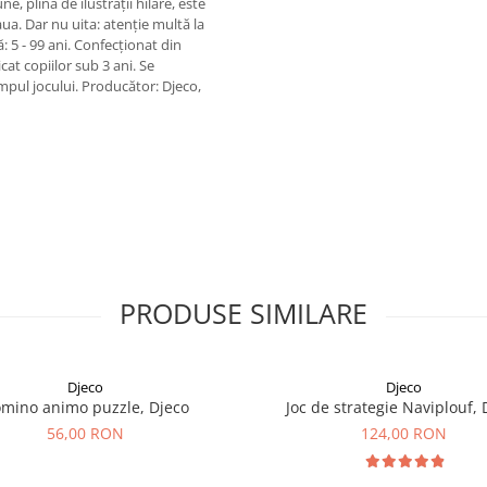
, plină de ilustrații hilare, este
a. Dar nu uita: atenție multă la
: 5 - 99 ani. Confecționat din
at copiilor sub 3 ani. Se
mpul jocului. Producător: Djeco,
PRODUSE SIMILARE
Djeco
Djeco
mino animo puzzle, Djeco
Joc de strategie Naviplouf, 
56,00 RON
124,00 RON