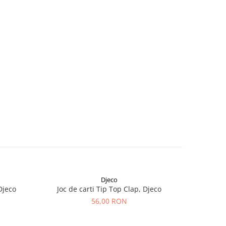
Djeco
-15%
Djeco
Joc de carti Tip Top Clap, Djeco
Joc cu m
56,00 RON
21