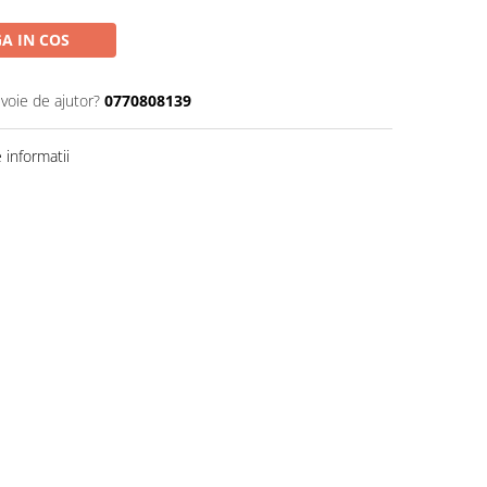
A IN COS
evoie de ajutor?
0770808139
informatii