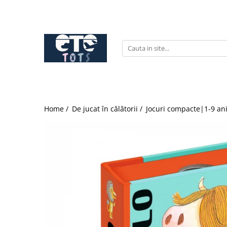
CĂRUCIOARE & SCAUNE AUTO
cărucioare YOYO
cărucioare NUNA
cărucioare U-GROW
scaune auto pentru avion
Home /
De jucat în călătorii /
Jocuri compacte|1-9 an
accesorii cărucioare
accesorii scaun auto
accesorii scaun avion