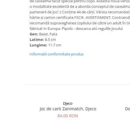
de cacealma făcut special pentru copii. Această nouă versiune
o modalitate excelentă de a aborda conceptul de cacealmau
partenerii de joc! :) Conţine 44 de cărţi. Vârsta recomandată
hârtie și carton certificate FSC®. AVERTISMENT: Contraindic
recomandă supravegherea copilului de către un adult în ti
fabricat in Europa. Pipolo - descarca aici regulile jocului
Gen:
Baiat, Fata
Latime:
8.5 cm
Lungime:
11.7 cm
Informatii conformitate produs
Djeco
Joc de carti Zanimatch, Djeco
Do
84,00 RON