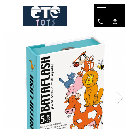
CĂRUCIOARE & SCAUNE AUTO
cărucioare YOYO
cărucioare NUNA
cărucioare U-GROW
scaune auto pentru avion
accesorii cărucioare
accesorii scaun auto
accesorii scaun avion