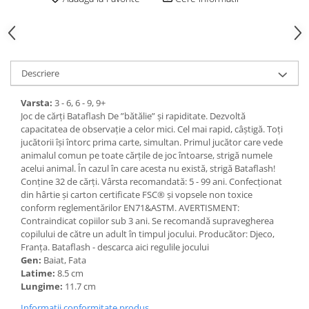
Descriere
Varsta:
3 - 6, 6 - 9, 9+
Joc de cărți Bataflash De ”bătălie” și rapiditate. Dezvoltă
capacitatea de observație a celor mici. Cel mai rapid, câștigă. Toţi
jucătorii îşi întorc prima carte, simultan. Primul jucător care vede
animalul comun pe toate cărţile de joc întoarse, strigă numele
acelui animal. În cazul în care acesta nu există, strigă Bataflash!
Conţine 32 de cărţi. Vârsta recomandată: 5 - 99 ani. Confecționat
din hârtie și carton certificate FSC® și vopsele non toxice
conform reglementărilor EN71&ASTM. AVERTISMENT:
Contraindicat copiilor sub 3 ani. Se recomandă supravegherea
copilului de către un adult în timpul jocului. Producător: Djeco,
Franța. Bataflash - descarca aici regulile jocului
Gen:
Baiat, Fata
Latime:
8.5 cm
Lungime:
11.7 cm
Informatii conformitate produs