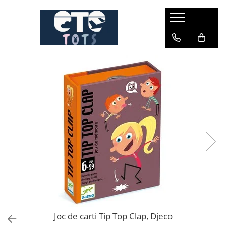
CĂRUCIOARE & SCAUNE AUTO
cărucioare YOYO
cărucioare NUNA
cărucioare U-GROW
scaune auto pentru avion
accesorii cărucioare
accesorii scaun auto
accesorii scaun avion
Joc de carti Tip Top Clap, Djeco