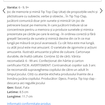
Varsta:
6 - 9, 9+
Joc de memorie și mimă Tip Top Clap Uitați de propozițiile vechi și
plictisitoare cu subiecte, verbe și obiecte... În Tip Top Clap,
jucătorii comunică doar prin sunete și mimică! Un joc de
petrecere bazat pe memorie, în care jucătorii trebuie să se
concentreze pentru a memora și a produce sunetele și mimica
prezentate pe cărțile pe care le extrag - în ordinea corectă și fără
greșeli! Secvența de sunete și mimică devine din ce în ce mai
lungă pe măsură ce jocul avansează. Cu cât lista este mai lungă,
cu atât jocul este mai amuzant. O varietate de zgomote și acțiuni
amuzante. Ilustrații amuzante și pline de culoare. Cartonașe
durabile, de înaltă calitate. Conţine 32 de cărţi. Vârsta
recomadată: 6 - 99 ani. Confecționat din hârtie și carton
certificate FSC®. AVERTISMENT: Contraindicat copiilor sub 3 ani.
Se recomandă supravegherea copilului de către un adult în
timpul jocului. Citiți cu atenție eticheta produsului înainte de a
înmâna jucăria copilului. Producător: Djeco, Franța. Tip top clap -
descarca aici regulile jocului
Gen:
Baiat, Fata
Latime:
8.5 cm
Lungime:
11.7 cm
Informatii conformitate produs