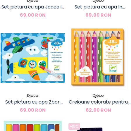
Djeco
Djeco
Set pictura cu apa Joaca in
Set pictura cu apa In
natura, Djeco
gradina, Djeco
69,00 RON
69,00 RON
Djeco
Djeco
Set pictura cu apa Zbor,
Creioane colorate pentru
Djeco
bebe, Djeco
69,00 RON
62,00 RON
-15%