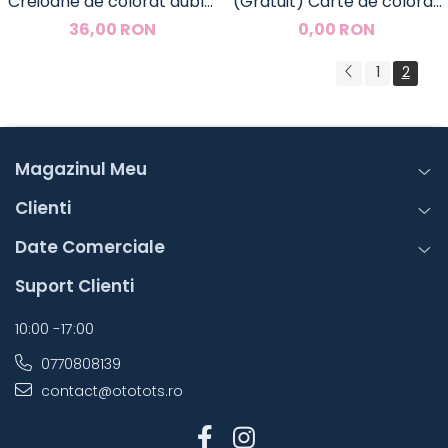
Creioane de colorat duble,
(Gratuit) Carte de colorat
Djeco
"The Little Explorer"
36,00 RON
0,00 RON
1
2
Magazinul Meu
Clienti
Date Comerciale
Suport Clienti
10:00 -17:00
0770808139
contact@ototots.ro