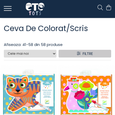
CĂRUCIOARE & SCAUNE AUTO
Ceva De Colorat/scris
cărucioare YOYO
cărucioare NUNA
cărucioare U-GROW
Afiseaza:
41-
58
din
58
produse
scaune auto pentru avion
FILTRE
accesorii cărucioare
accesorii scaun auto
accesorii scaun avion