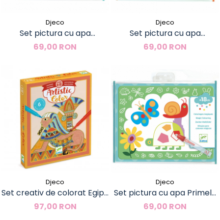
Djeco
Djeco
Set pictura cu apa
Set pictura cu apa
Animalo-Ma, Djeco
Animalo-Len, Djeco
69,00 RON
69,00 RON
Djeco
Djeco
Set creativ de colorat Egipt,
Set pictura cu apa Primele
Djeco
desene, Djeco
97,00 RON
69,00 RON