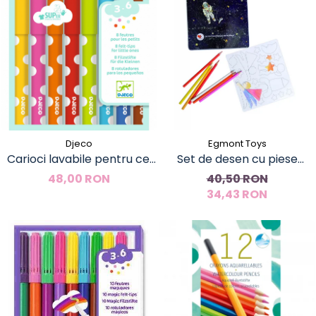
Djeco
Egmont Toys
Carioci lavabile pentru cei
Set de desen cu piese
mici, Djeco
magnetice, Astronaut,
48,00 RON
40,50 RON
Egmont Toys
34,43 RON