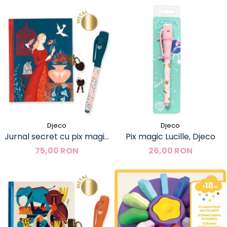
Djeco
Djeco
Jurnal secret cu pix magic
Pix magic Lucille, Djeco
Lisa, Djeco
75,00 RON
26,00 RON