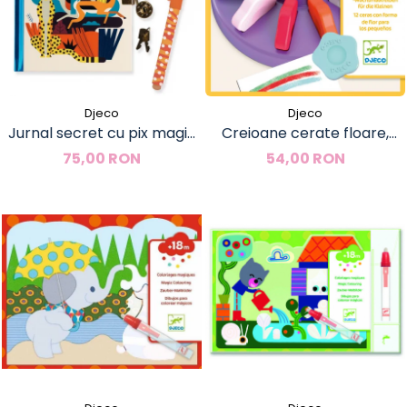
Djeco
Djeco
Jurnal secret cu pix magic
Creioane cerate floare,
Owen, Djeco
Djeco
75,00 RON
54,00 RON