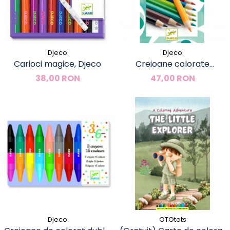
Djeco
Djeco
Carioci magice, Djeco
Creioane colorate
acuarela, Djeco
38,00 RON
47,00 RON
Djeco
OTOtots