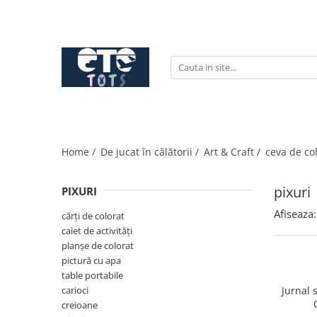
CĂRUCIOARE & SCAUNE AUTO
cărucioare YOYO
cărucioare NUNA
cărucioare U-GROW
scaune auto pentru avion
Home /
De jucat în călătorii /
Art & Craft /
ceva de col
accesorii cărucioare
accesorii scaun auto
pixuri
PIXURI
accesorii scaun avion
Afiseaza:
cărți de colorat
caiet de activități
planșe de colorat
pictură cu apa
table portabile
carioci
Jurnal 
creioane