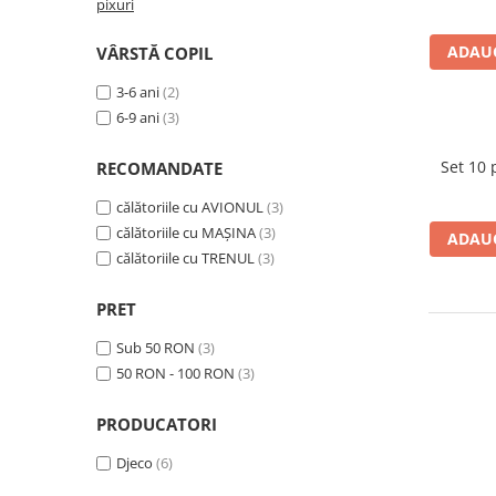
pixuri
ADAUG
VÂRSTĂ COPIL
3-6 ani
(2)
6-9 ani
(3)
Set 10 
RECOMANDATE
călătoriile cu AVIONUL
(3)
călătoriile cu MAȘINA
(3)
ADAUG
călătoriile cu TRENUL
(3)
PRET
Sub 50 RON
(3)
50 RON - 100 RON
(3)
PRODUCATORI
Djeco
(6)