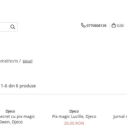
0770808139
0,00
orat/scris /
pixuri
1-
6
din
6
produse
Djeco
Djeco
secret cu pix magic
Pix magic Lucille, Djeco
Jurnal 
Owen, Djeco
26,00 RON