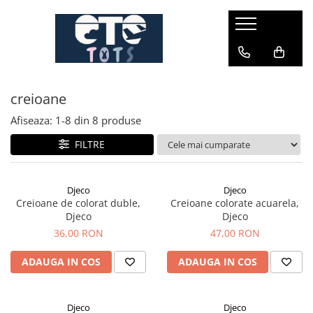
CĂRUCIOARE & SCAUNE AUTO
cărucioare YOYO
creioane
cărucioare NUNA
cărucioare U-GROW
Afiseaza:
1-
8
din
8
produse
scaune auto pentru avion
FILTRE
accesorii cărucioare
accesorii scaun auto
Djeco
Djeco
Creioane de colorat duble,
Creioane colorate acuarela,
accesorii scaun avion
Djeco
Djeco
36,00 RON
47,00 RON
ADAUGA IN COS
ADAUGA IN COS
Djeco
Djeco