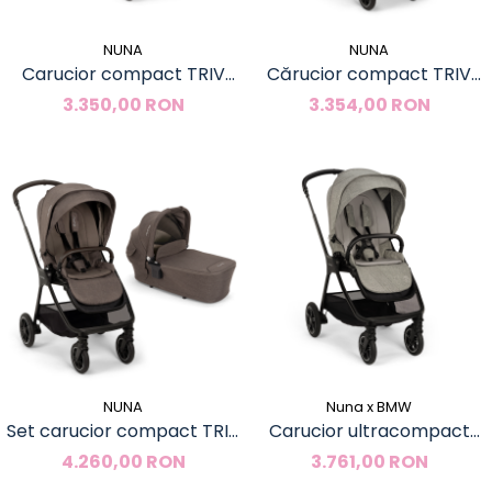
NUNA
NUNA
Carucior compact TRIV
Cărucior compact TRIV
next - Caviar
next Chestnut
3.350,00 RON
3.354,00 RON
NUNA
Nuna x BMW
Set carucior compact TRIV
Carucior ultracompact
next 2 in 1 - Chestnut (TRIV
TRIV next - Graphene (gri)
4.260,00 RON
3.761,00 RON
next + LYTL)