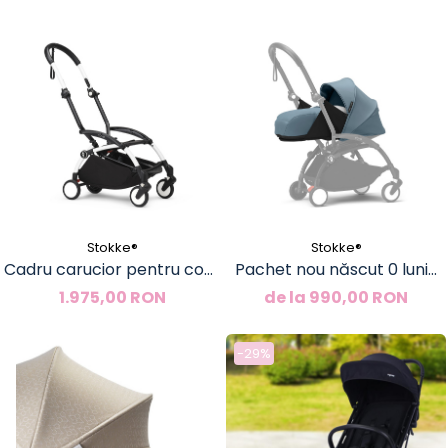
Stokke®
Stokke®
Cadru carucior pentru copii
Pachet nou născut 0 luni+
Stokke YOYO³
pentru cărucior Stokke
1.975,00 RON
de la 990,00 RON
YOYO³
-29%