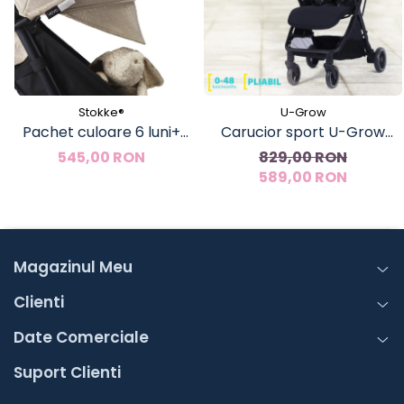
Stokke®
U-Grow
Pachet culoare 6 luni+
Carucior sport U-Grow
carucior Stokke YOYO³
autofold, 0-48 luni, negru
545,00 RON
829,00 RON
589,00 RON
Magazinul Meu
Clienti
Date Comerciale
Suport Clienti