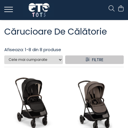
CĂRUCIOARE & SCAUNE AUTO
Cărucioare De Călătorie
cărucioare YOYO
cărucioare NUNA
cărucioare U-GROW
Afiseaza:
1-
8
din
8
produse
scaune auto pentru avion
FILTRE
accesorii cărucioare
accesorii scaun auto
accesorii scaun avion