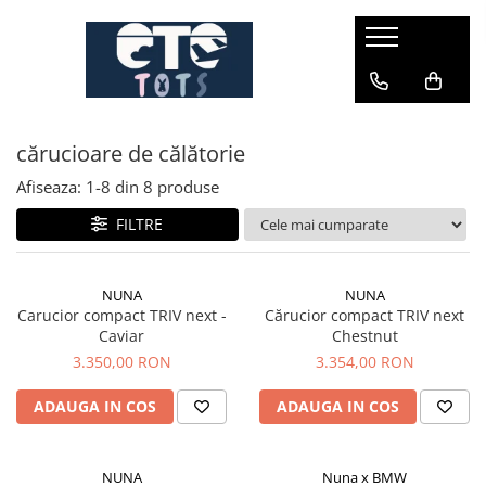
CĂRUCIOARE & SCAUNE AUTO
cărucioare YOYO
cărucioare de călătorie
cărucioare NUNA
cărucioare U-GROW
Afiseaza:
1-
8
din
8
produse
scaune auto pentru avion
FILTRE
accesorii cărucioare
accesorii scaun auto
NUNA
NUNA
Carucior compact TRIV next -
Cărucior compact TRIV next
accesorii scaun avion
Caviar
Chestnut
3.350,00 RON
3.354,00 RON
ADAUGA IN COS
ADAUGA IN COS
NUNA
Nuna x BMW