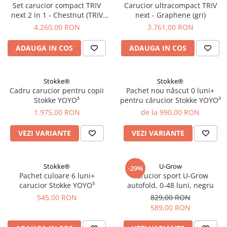
Set carucior compact TRIV
Carucior ultracompact TRIV
next 2 in 1 - Chestnut (TRIV
next - Graphene (gri)
next + LYTL)
4.260,00 RON
3.761,00 RON
ADAUGA IN COS
ADAUGA IN COS
Stokke®
Stokke®
Cadru carucior pentru copii
Pachet nou născut 0 luni+
Stokke YOYO³
pentru cărucior Stokke YOYO³
1.975,00 RON
de la 990,00 RON
VEZI VARIANTE
VEZI VARIANTE
Stokke®
U-Grow
-29%
Pachet culoare 6 luni+
Carucior sport U-Grow
carucior Stokke YOYO³
autofold, 0-48 luni, negru
545,00 RON
829,00 RON
589,00 RON