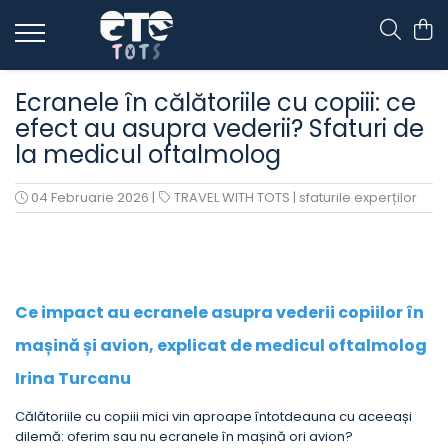
CĂRUCIOARE & SCAUNE AUTO
Ecranele în călătoriile cu copiii: ce
cărucioare YOYO
efect au asupra vederii? Sfaturi de
cărucioare NUNA
la medicul oftalmolog
cărucioare U-GROW
04 Februarie 2026
|
TRAVEL WITH TOTS | sfaturile experților
scaune auto pentru avion
accesorii cărucioare
accesorii scaun auto
accesorii scaun avion
Ce impact au ecranele asupra vederii copiilor în
mașină și avion, explicat de medicul oftalmolog
Irina Turcanu
Călătoriile cu copiii mici vin aproape întotdeauna cu aceeași
dilemă: oferim sau nu ecranele în mașină ori avion?