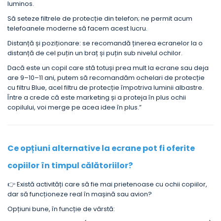
luminos.
Să seteze filtrele de protecție din telefon; ne permit acum
telefoanele moderne să facem acest lucru.
Distanță și poziționare: se recomandă ținerea ecranelor la o
distanță de cel puțin un braț și puțin sub nivelul ochilor.
Dacă este un copil care stă totuși prea mult la ecrane sau deja
are 9–10–11 ani, putem să recomandăm ochelari de protecție
cu filtru Blue, acel filtru de protecție împotriva luminii albastre.
Între a crede că este marketing și a proteja în plus ochii
copilului, voi merge pe acea idee în plus.”
Ce opțiuni alternative la ecrane pot fi oferite
copiilor în timpul călătoriilor?
👉 Există activități care să fie mai prietenoase cu ochii copiilor,
dar să funcționeze real în mașină sau avion?
Opțiuni bune, în funcție de vârstă: