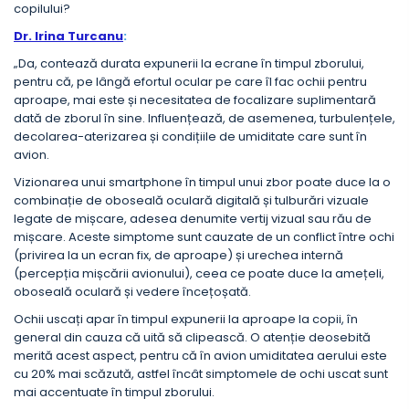
copilului?
Dr. Irina Turcanu
:
„Da, contează durata expunerii la ecrane în timpul zborului,
pentru că, pe lângă efortul ocular pe care îl fac ochii pentru
aproape, mai este și necesitatea de focalizare suplimentară
dată de zborul în sine. Influențează, de asemenea, turbulențele,
decolarea-aterizarea și condițiile de umiditate care sunt în
avion.
Vizionarea unui smartphone în timpul unui zbor poate duce la o
combinație de oboseală oculară digitală și tulburări vizuale
legate de mișcare, adesea denumite vertij vizual sau rău de
mișcare. Aceste simptome sunt cauzate de un conflict între ochi
(privirea la un ecran fix, de aproape) și urechea internă
(percepția mișcării avionului), ceea ce poate duce la amețeli,
oboseală oculară și vedere încețoșată.
Ochii uscați apar în timpul expunerii la aproape la copii, în
general din cauza că uită să clipească. O atenție deosebită
merită acest aspect, pentru că în avion umiditatea aerului este
cu 20% mai scăzută, astfel încât simptomele de ochi uscat sunt
mai accentuate în timpul zborului.