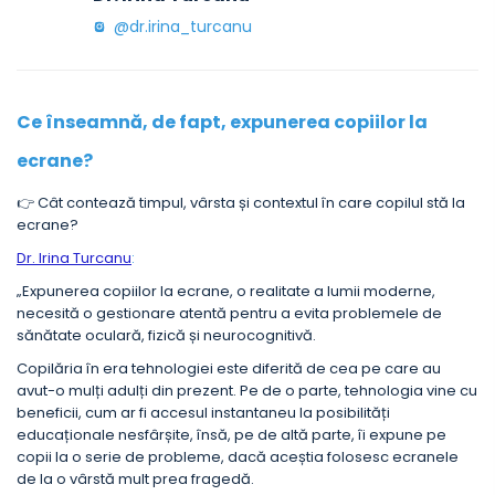
@dr.irina_turcanu
Ce înseamnă, de fapt, expunerea copiilor la
ecrane?
👉 Cât contează timpul, vârsta și contextul în care copilul stă la
ecrane?
Dr. Irina Turcanu
:
„Expunerea copiilor la ecrane, o realitate a lumii moderne,
necesită o gestionare atentă pentru a evita problemele de
sănătate oculară, fizică și neurocognitivă.
Copilăria în era tehnologiei este diferită de cea pe care au
avut-o mulți adulți din prezent. Pe de o parte, tehnologia vine cu
beneficii, cum ar fi accesul instantaneu la posibilități
educaționale nesfârșite, însă, pe de altă parte, îi expune pe
copii la o serie de probleme, dacă aceștia folosesc ecranele
de la o vârstă mult prea fragedă.