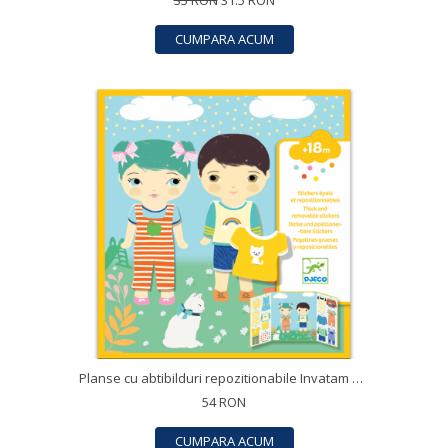
35 RON
31.5 RON
CUMPARA ACUM
Planse cu abtibilduri repozitionabile Invatam sa ne imbracam, Djeco
54 RON
CUMPARA ACUM