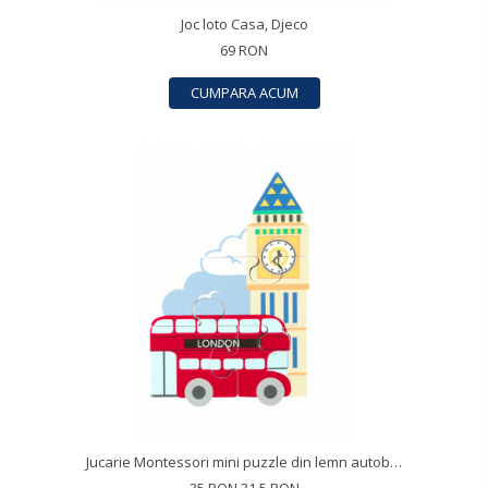
Joc loto Casa, Djeco
69 RON
CUMPARA ACUM
Jucarie Montessori mini puzzle din lemn autobuzul londonez, Orange Tree Toys