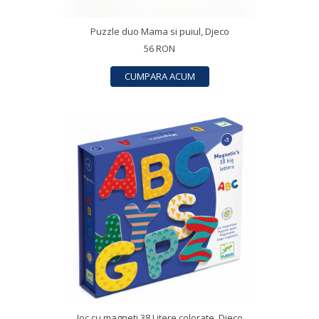
Puzzle duo Mama si puiul, Djeco
56 RON
CUMPARA ACUM
Joc cu magneti 38 Litere colorate, Djeco