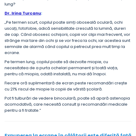
lung?
Dr. Irina Turcanu
:
„Pe termen scurt, copilul poate simți oboseală oculară, ochi
uscați, fotofobie, adică sensibilitate crescută la lumină, dureri
de cap. Când obosesc ochișorii, copiii vor clipi mai frecvent, vor
strânge mai tare din ochi și se vor freca la ochi, iar acestea sunt
semnale de alarmă când copilul a petrecut prea mult timp la
ecrane.
Pe termen lung, copilul poate să dezvolte miopie, cu
necesitatea de a purta ochelari permanent și toată viața,
pentru că miopia, odată instalată, nu mai dă înapoi.
Fiecare oră suplimentară de ecran peste recomandări crește
cu 21% riscul de miopie la copiii de vârstă școlară.
Pot fi tulburări de vedere binoculară, poate să apară astenopia
acomodativă, care necesită consult și recomandări medicale
pentru a fi tratate.”
Expunerea la ecrane în călătorii este diferită față