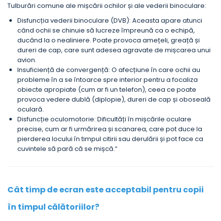
Tulburări comune ale mișcării ochilor și ale vederii binoculare:
Disfuncția vederii binoculare (DVB): Aceasta apare atunci
când ochii se chinuie să lucreze împreună ca o echipă,
ducând la o nealiniere. Poate provoca amețeli, greață și
dureri de cap, care sunt adesea agravate de mișcarea unui
avion.
Insuficiență de convergență: O afecțiune în care ochii au
probleme în a se întoarce spre interior pentru a focaliza
obiecte apropiate (cum ar fi un telefon), ceea ce poate
provoca vedere dublă (diplopie), dureri de cap și oboseală
oculară.
Disfuncție oculomotorie: Dificultăți în mișcările oculare
precise, cum ar fi urmărirea și scanarea, care pot duce la
pierderea locului în timpul citirii sau derulării și pot face ca
cuvintele să pară că se mișcă.”
Cât timp de ecran este acceptabil pentru copii
în timpul călătoriilor?