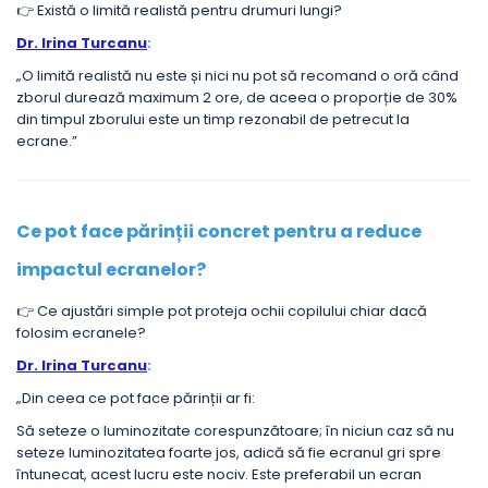
👉 Există o limită realistă pentru drumuri lungi?
Dr. Irina Turcanu
:
„O limită realistă nu este și nici nu pot să recomand o oră când
zborul durează maximum 2 ore, de aceea o proporție de 30%
din timpul zborului este un timp rezonabil de petrecut la
ecrane.”
Ce pot face părinții concret pentru a reduce
impactul ecranelor?
👉 Ce ajustări simple pot proteja ochii copilului chiar dacă
folosim ecranele?
Dr. Irina Turcanu
:
„Din ceea ce pot face părinții ar fi:
Să seteze o luminozitate corespunzătoare; în niciun caz să nu
seteze luminozitatea foarte jos, adică să fie ecranul gri spre
întunecat, acest lucru este nociv. Este preferabil un ecran