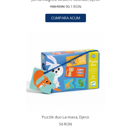
106 RON
90.1 RON
CUMPARA ACUM
Puzzle duo La masa, Djeco
56 RON