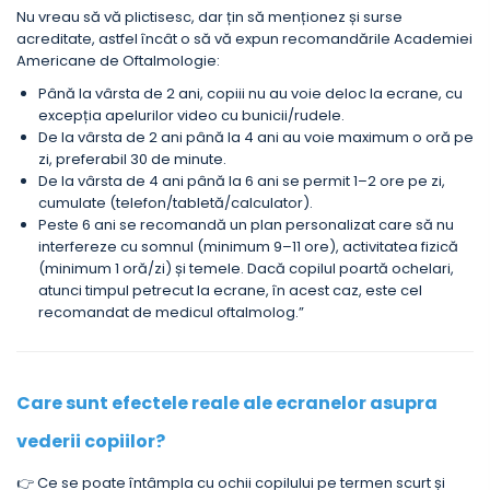
Nu vreau să vă plictisesc, dar țin să menționez și surse
acreditate, astfel încât o să vă expun recomandările Academiei
Americane de Oftalmologie:
Până la vârsta de 2 ani, copiii nu au voie deloc la ecrane, cu
excepția apelurilor video cu bunicii/rudele.
De la vârsta de 2 ani până la 4 ani au voie maximum o oră pe
zi, preferabil 30 de minute.
De la vârsta de 4 ani până la 6 ani se permit 1–2 ore pe zi,
cumulate (telefon/tabletă/calculator).
Peste 6 ani se recomandă un plan personalizat care să nu
interfereze cu somnul (minimum 9–11 ore), activitatea fizică
(minimum 1 oră/zi) și temele. Dacă copilul poartă ochelari,
atunci timpul petrecut la ecrane, în acest caz, este cel
recomandat de medicul oftalmolog.”
Care sunt efectele reale ale ecranelor asupra
vederii copiilor?
👉 Ce se poate întâmpla cu ochii copilului pe termen scurt și