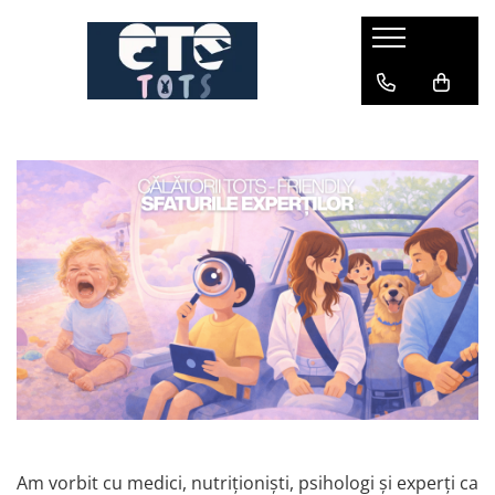
CĂRUCIOARE & SCAUNE AUTO
cărucioare YOYO
cărucioare NUNA
cărucioare U-GROW
scaune auto pentru avion
accesorii cărucioare
accesorii scaun auto
accesorii scaun avion
Am vorbit cu medici, nutriționiști, psihologi și experți ca