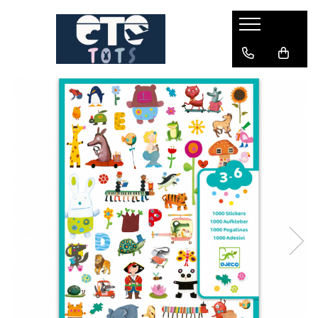
CĂRUCIOARE & SCAUNE AUTO
cărucioare YOYO
cărucioare NUNA
cărucioare U-GROW
scaune auto pentru avion
accesorii cărucioare
accesorii scaun auto
accesorii scaun avion