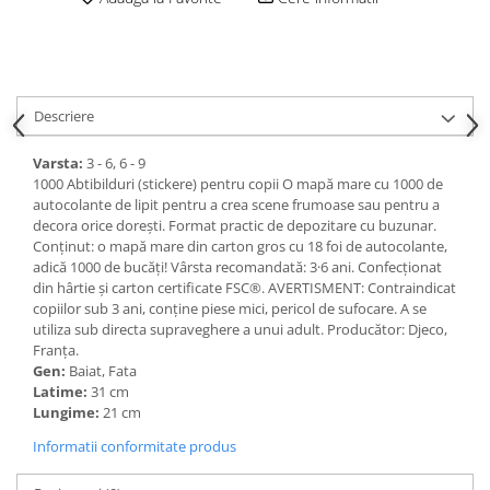
Descriere
Varsta:
3 - 6, 6 - 9
1000 Abtibilduri (stickere) pentru copii O mapă mare cu 1000 de
autocolante de lipit pentru a crea scene frumoase sau pentru a
decora orice dorești. Format practic de depozitare cu buzunar.
Conținut: o mapă mare din carton gros cu 18 foi de autocolante,
adică 1000 de bucăți! Vârsta recomandată: 3·6 ani. Confecționat
din hârtie și carton certificate FSC®. AVERTISMENT: Contraindicat
copiilor sub 3 ani, conține piese mici, pericol de sufocare. A se
utiliza sub directa supraveghere a unui adult. Producător: Djeco,
Franța.
Gen:
Baiat, Fata
Latime:
31 cm
Lungime:
21 cm
Informatii conformitate produs